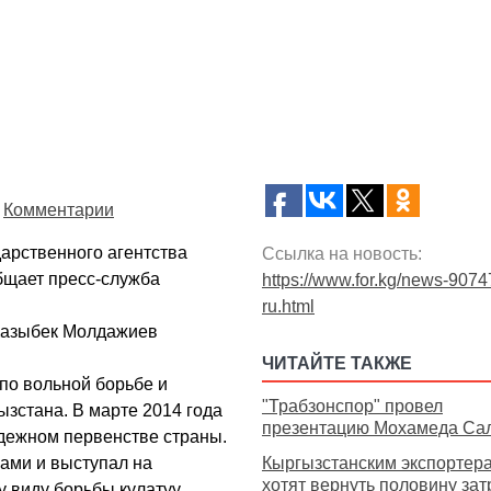
Комментарии
арственного агентства
Ссылка на новость:
общает пресс-служба
https://www.for.kg/news-9074
ru.html
Казыбек Молдажиев
ЧИТАЙТЕ ТАКЖЕ
по вольной борьбе и
"Трабзонспор" провел
ызстана. В марте 2014 года
презентацию Мохамеда Са
одежном первенстве страны.
ами и выступал на
Кыргызстанским экспортер
хотят вернуть половину зат
 виду борьбы кулатуу.