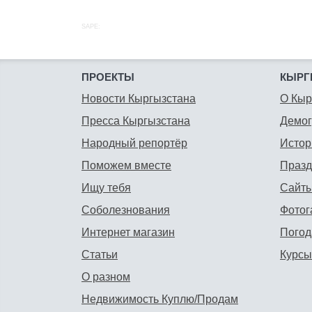
SAPE:
ПРОЕКТЫ
КЫРГ
Новости Кыргызстана
О Кыр
Пресса Кыргызстана
Демо
Народный репортёр
Истор
Поможем вместе
Празд
Ищу тебя
Сайты
Соболезнования
Фотог
Интернет магазин
Погод
Статьи
Курсы
О разном
Недвижимость Куплю/Продам