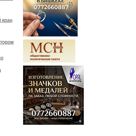
 кран
ктором
по
а