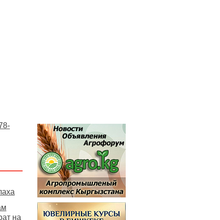
78-
лаха
ам
рат на