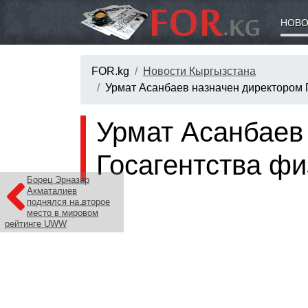
НОВО
FOR.kg
Новости Кыргызстана
Урмат Асанбаев назначен директором Г
Урмат Асанбаев
Госагентства фи
Борец Эрназар
Акматалиев
поднялся на второе
место в мировом
рейтинге UWW