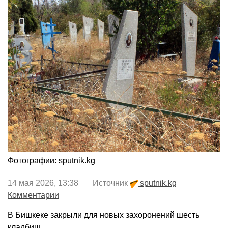
Фотографии: sputnik.kg
14 мая 2026, 13:38 Источник
sputnik.kg
Комментарии
В Бишкеке закрыли для новых захоронений шесть
кладбищ.