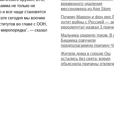
временного удаления
амма не только не
мессенджера из App Store
 и все чаще становятся
Почему Макрон и фон дер 
тате сегодня мы воочию
хотят войны с Россией — эк
итутов во главе с ООН,
евродепутат назвал 3 прич
миропорядка", — сказал
Мальчика ударило током. В
Бишкека озвучили
предполагаемую причину 
Жители дома в городе Ош
остались без света: мэрия
объяснила причины отключ