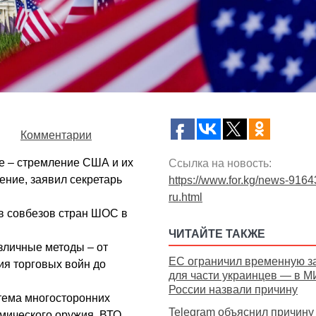
g
Комментарии
е – стремление США и их
Ссылка на новость:
ние, заявил секретарь
https://www.for.kg/news-9164
ru.html
ав совбезов стран ШОС в
ЧИТАЙТЕ ТАКЖЕ
азличные методы – от
ЕС ограничил временную з
ия торговых войн до
для части украинцев — в 
России назвали причину
тема многосторонних
Telegram объяснил причину
мического оружия, ВТО,