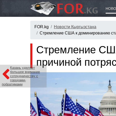
НОВО
FOR.kg
Новости Кыргызстана
Стремление США к доминированию ста
Стремление США
причиной потря
Казань уделяет
большое внимание
сотрудничеству с
городами-
побратимами