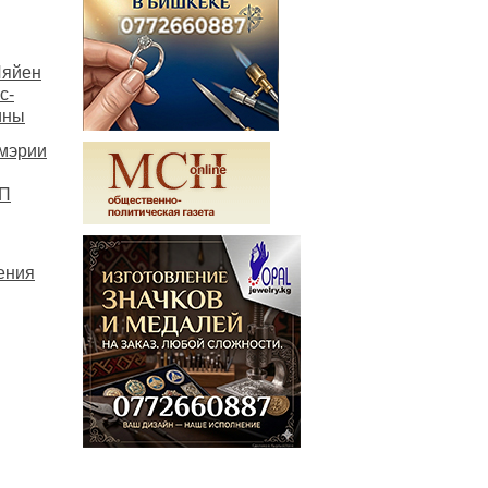
Ляйен
с-
ины
 мэрии
ЧП
ения