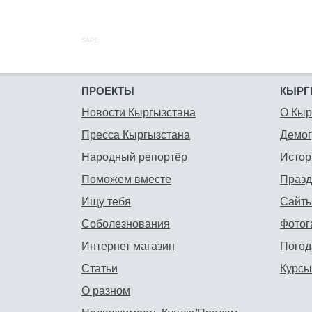
SAPE:
ПРОЕКТЫ
КЫРГ
Новости Кыргызстана
О Кыр
Пресса Кыргызстана
Демо
Народный репортёр
Истор
Поможем вместе
Празд
Ищу тебя
Сайты
Соболезнования
Фотог
Интернет магазин
Погод
Статьи
Курсы
О разном