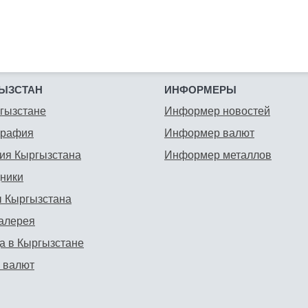
ЫЗСТАН
ИНФОРМЕРЫ
гызстане
Информер новостей
графия
Информер валют
ия Кыргызстана
Информер металлов
ники
 Кыргызстана
алерея
а в Кыргызстане
 валют