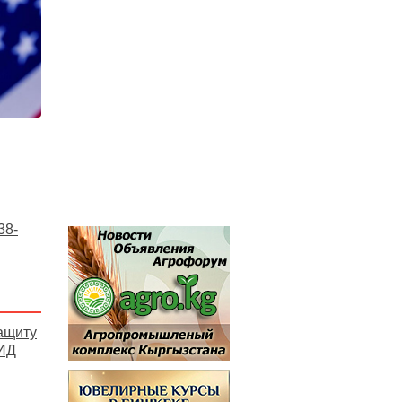
38-
ащиту
МИД