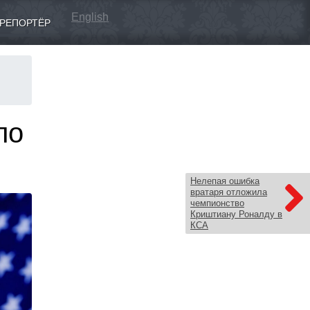
English
РЕПОРТЁР
ло
Нелепая ошибка
вратаря отложила
чемпионство
Криштиану Роналду в
КСА