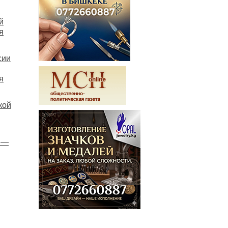
й
я
сии
я
кой
 —