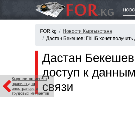
НОВО
FOR.kg
Новости Кыргызстана
Дастан Бекешев: ГКНБ хочет получить 
Дастан Бекешев:
доступ к данным
Кыргызстан меняет
связи
правила для
иностранцев и
трудовых мигрантов