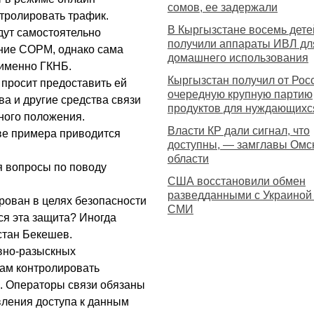
сомов, ее задержали
тролировать трафик.
В Кыргызстане восемь дете
дут самостоятельно
получили аппараты ИВЛ дл
ание СОРМ, однако сама
домашнего использования
 именно ГКНБ.
Кыргызстан получил от Рос
 просит предоставить ей
очередную крупную партию
а и другие средства связи
продуктов для нуждающихс
ного положения.
Власти КР дали сигнал, что
ве примера приводится
доступны, — замглавы Омс
области
ся вопросы по поводу
США восстановили обмен
разведданными с Украиной
ирован в целях безопасности
СМИ
ся эта защита? Иногда
стан Бекешев.
ивно-разыскных
бам контролировать
. Операторы связи обязаны
вления доступа к данным