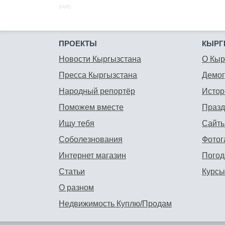
SAPE:
ПРОЕКТЫ
КЫРГ
Новости Кыргызстана
О Кыр
Пресса Кыргызстана
Демо
Народный репортёр
Истор
Поможем вместе
Празд
Ищу тебя
Сайты
Соболезнования
Фотог
Интернет магазин
Погод
Статьи
Курсы
О разном
Недвижимость Куплю/Продам