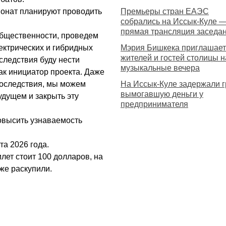
ионат планируют проводить
Премьеры стран ЕАЭС
собрались на Иссык-Куле 
прямая трансляция заседа
общественности, проведем
ектрических и гибридных
Мэрия Бишкека приглашает
жителей и гостей столицы н
следствия буду нести
музыкальные вечера
как инициатор проекта. Даже
последствия, мы можем
На Иссык-Куле задержали г
вымогавшую деньги у
удущем и закрыть эту
предпринимателя
повысить узнаваемость
та 2026 года.
лет стоит 100 долларов, на
уже раскупили.