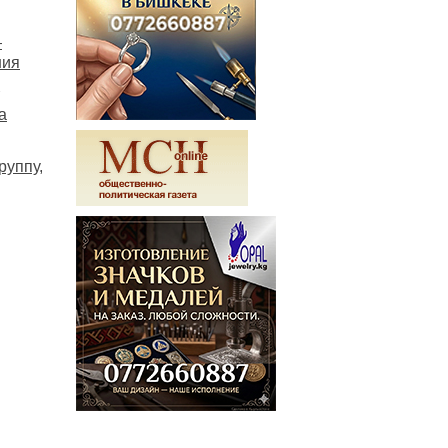
—
ния
а
руппу,