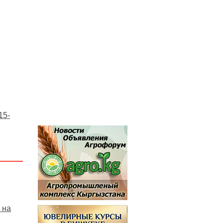
15-
 на