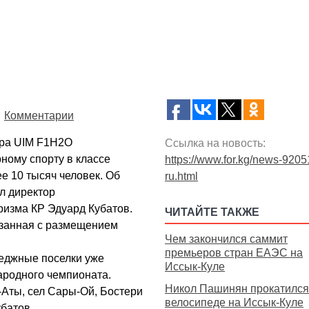
Комментарии
ира UIM F1H2O
Ссылка на новость:
ному спорту в классе
https://www.for.kg/news-9205
е 10 тысяч человек. Об
ru.html
л директор
ризма КР Эдуард Кубатов.
ЧИТАЙТЕ ТАКЖЕ
язанная с размещением
Чем закончился саммит
премьеров стран ЕАЭС на
теджные поселки уже
Иссык-Куле
родного чемпионата.
Никол Пашинян прокатился
-Аты, сел Сары-Ой, Бостери
велосипеде на Иссык-Куле
убатов.