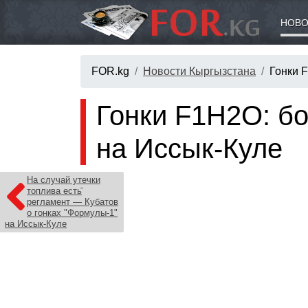
НОВО
FOR.kg
Новости Кыргызстана
Гонки 
Гонки F1H2O: бо
на Иссык-Куле
На случай утечки
топлива есть
регламент — Кубатов
о гонках "Формулы-1"
на Иссык-Куле