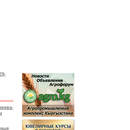
29-
кеева-
и
тные