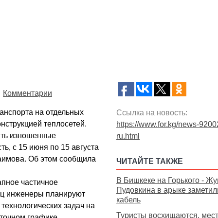
Комментарии
анспорта на отдельных
Ссылка на новость:
онструкцией теплосетей.
https://www.for.kg/news-9200
ять изношенные
ru.html
ь, с 15 июня по 15 августа
аимова. Об этом сообщила
ЧИТАЙТЕ ТАКЖЕ
В Бишкеке на Горького - Жу
апное частичное
Пудовкина в арыке заметил
иц инженеры планируют
кабель
 технологических задач на
Туристы восхищаются, мес
 точном графике