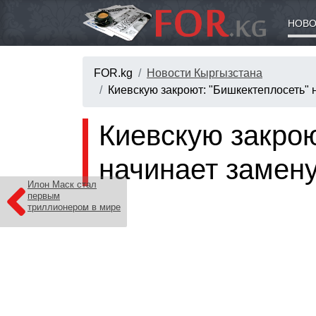
НОВО
FOR.kg
Новости Кыргызстана
Киевскую закроют: "Бишкектеплосеть" 
Киевскую закрою
начинает замену
Илон Маск стал
первым
триллионером в мире