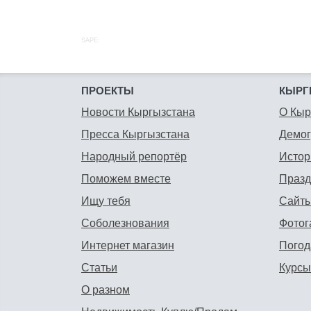
SAPE:
ПРОЕКТЫ
КЫРГ
Новости Кыргызстана
О Кыр
Пресса Кыргызстана
Демо
Народный репортёр
Истор
Поможем вместе
Празд
Ищу тебя
Сайты
Соболезнования
Фотог
Интернет магазин
Погод
Статьи
Курсы
О разном