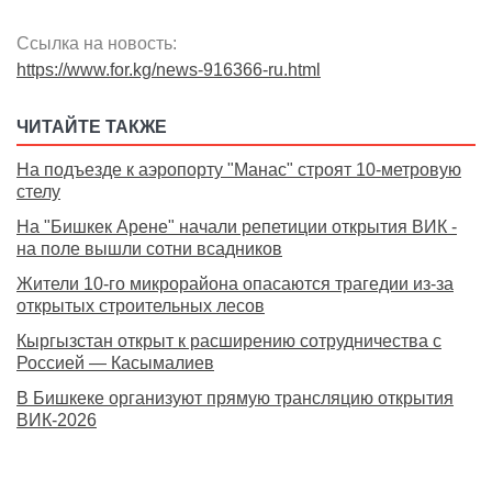
Ссылка на новость:
https://www.for.kg/news-916366-ru.html
ЧИТАЙТЕ ТАКЖЕ
На подъезде к аэропорту "Манас" строят 10-метровую
стелу
На "Бишкек Арене" начали репетиции открытия ВИК -
на поле вышли сотни всадников
Жители 10-го микрорайона опасаются трагедии из-за
открытых строительных лесов
Кыргызстан открыт к расширению сотрудничества с
Россией — Касымалиев
В Бишкеке организуют прямую трансляцию открытия
ВИК-2026