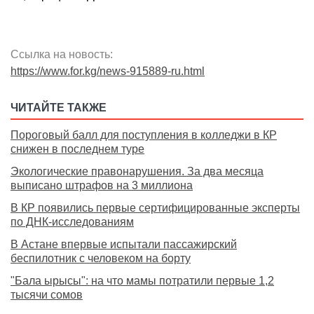
Ссылка на новость:
https://www.for.kg/news-915889-ru.html
ЧИТАЙТЕ ТАКЖЕ
Пороговый балл для поступления в колледжи в КР
снижен в последнем туре
Экологические правонарушения. За два месяца
выписано штрафов на 3 миллиона
В КР появились первые сертифицированные эксперты
по ДНК-исследованиям
В Астане впервые испытали пассажирский
беспилотник с человеком на борту
"Бала ырысы": на что мамы потратили первые 1,2
тысячи сомов