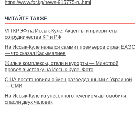
https://www.for.kg/news-915775-ru.html
ЧИТАЙТЕ ТАКЖЕ
VIII КРЭФ на Иссык-Куле. Акценты и приоритеты
сотрудничества КР и РФ
На Иссык-Куле начался саммит премьеров стран ЕАЭС
— что сказал Касымалиев
Жилые комплексы, отели и курорты — Минстрой
провел выставку на Иссык-Куле. Фото
США восстановили обмен разведданными с Украиной
— СМИ
На Иссык-Куле из унесенного течением автомобиля
спасли двух человек