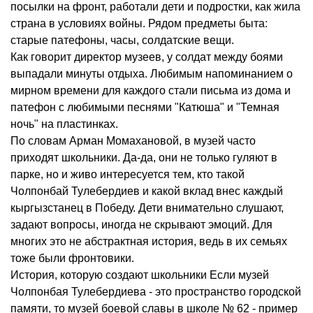
посылки на фронт, работали дети и подростки, как жила
страна в условиях войны. Рядом предметы быта:
старые патефоны, часы, солдатские вещи.
Как говорит директор музеев, у солдат между боями
выпадали минуты отдыха. Любимым напоминанием о
мирном времени для каждого стали письма из дома и
патефон с любимыми песнями "Катюша" и "Темная
ночь" на пластинках.
По словам Арман Момахановой, в музей часто
приходят школьники. Да-да, они не только гуляют в
парке, но и живо интересуется тем, кто такой
Чолпонбай Тулебердиев и какой вклад внес каждый
кыргызстанец в Победу. Дети внимательно слушают,
задают вопросы, иногда не скрывают эмоций. Для
многих это не абстрактная история, ведь в их семьях
тоже были фронтовики.
История, которую создают школьники Если музей
Чолпонбая Тулебердиева - это пространство городской
памяти, то музей боевой славы в школе № 62 - пример