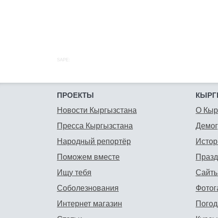
SAPE:
ПРОЕКТЫ
КЫРГ
Новости Кыргызстана
О Кыр
Пресса Кыргызстана
Демо
Народный репортёр
Истор
Поможем вместе
Празд
Ищу тебя
Сайты
Соболезнования
Фотог
Интернет магазин
Погод