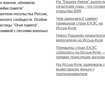
На "Бишкек Арене" выросл
х воинов, обновили
гигантские горы - что готовя
мейки памяти".
открытию ВИК
вители посольства России,
Чем закончился саммит
анского сообществ. Особое
премьеров стран ЕАЭС на
астицы "Огня памяти".
Иссык-Куле
граммой с песнями военных
Никол Пашинян прокатился
велосипеде на Иссык-Куле
Премьеры стран ЕАЭС
собрались на Иссык-Куле 
прямая трансляция заседа
На Иссык-Куле задержали г
вымогавшую деньги у
предпринимателя