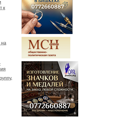
и
т к
 на
—
ния
руппу,