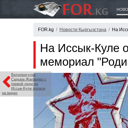
НОВО
FOR.kg
Новости Кыргызстана
На Исс
На Иссык-Куле 
мемориал "Роди
Велопрогулка
Садыра Жапарова с
первой леди на
Иссык-Куле попала
на видео