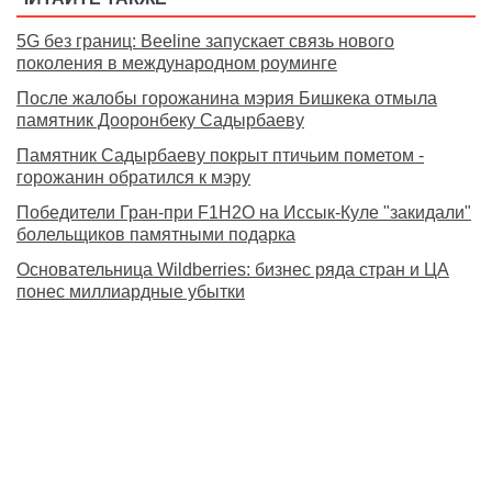
5G без границ: Beeline запускает связь нового
поколения в международном роуминге
После жалобы горожанина мэрия Бишкека отмыла
памятник Дооронбеку Садырбаеву
Памятник Садырбаеву покрыт птичьим пометом -
горожанин обратился к мэру
Победители Гран-при F1H2O на Иссык-Куле "закидали"
болельщиков памятными подарка
Основательница Wildberries: бизнес ряда стран и ЦА
понес миллиардные убытки