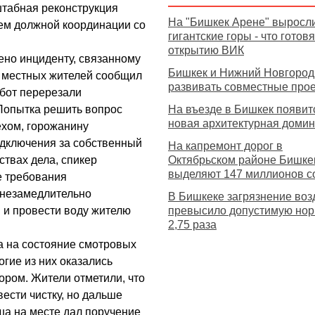
штабная реконструкция
На "Бишкек Арене" выросл
ем должной координации со
гигантские горы - что готовя
открытию ВИК
ено инциденту, связанному
Бишкек и Нижний Новгород
з местных жителей сообщил
развивать совместные про
абот перерезали
 Попытка решить вопрос
На въезде в Бишкек появит
новая архитектурная доми
ехом, горожанину
одключения за собственный
На капремонт дорог в
ствах дела, спикер
Октябрьском районе Бишке
выделяют 147 миллионов с
е требования
 незамедлительно
В Бишкеке загрязнение воз
 и провести воду жителю
превысило допустимую нор
2,75 раза
а на состояние смотровых
гие из них оказались
ором. Жители отметили, что
ести чистку, но дальше
ша на месте дал поручение