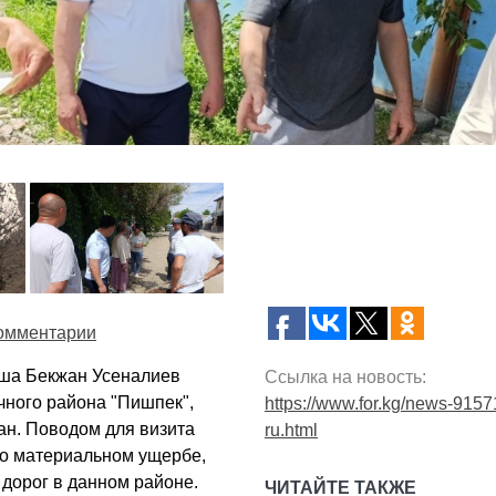
омментарии
еша Бекжан Усеналиев
Ссылка на новость:
чного района "Пишпек",
https://www.for.kg/news-9157
ан. Поводом для визита
ru.html
о материальном ущербе,
 дорог в данном районе.
ЧИТАЙТЕ ТАКЖЕ