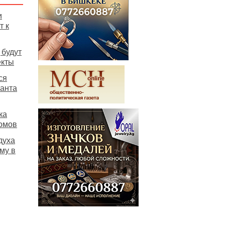
и
т к
 будут
екты
ся
нанта
ка
омов
духа
му в