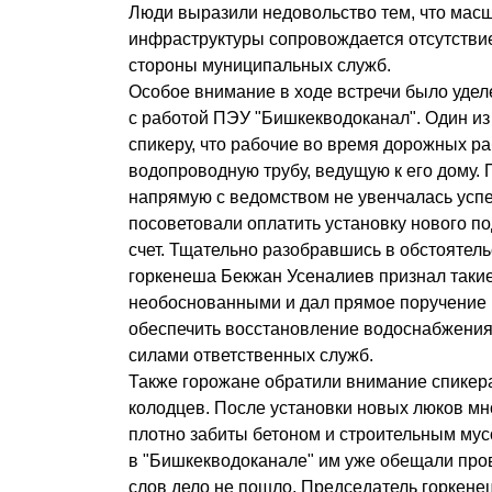
Люди выразили недовольство тем, что мас
инфраструктуры сопровождается отсутстви
стороны муниципальных служб.
Особое внимание в ходе встречи было удел
с работой ПЭУ "Бишкекводоканал". Один и
спикеру, что рабочие во время дорожных р
водопроводную трубу, ведущую к его дому.
напрямую с ведомством не увенчалась усп
посоветовали оплатить установку нового п
счет. Тщательно разобравшись в обстоятель
горкенеша Бекжан Усеналиев признал таки
необоснованными и дал прямое поручение
обеспечить восстановление водоснабжения
силами ответственных служб.
Также горожане обратили внимание спикер
колодцев. После установки новых люков мно
плотно забиты бетоном и строительным мус
в "Бишкекводоканале" им уже обещали пров
слов дело не пошло. Председатель горкене