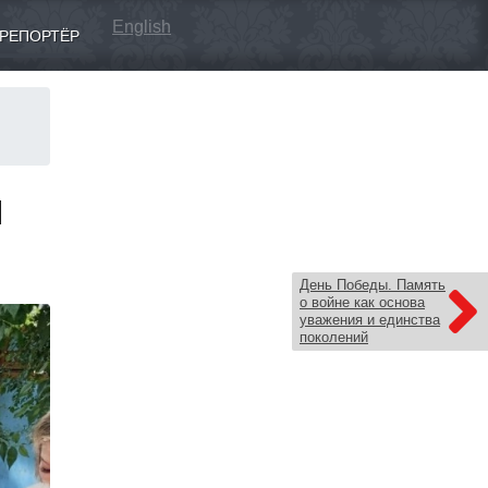
English
РЕПОРТЁР
я
я
День Победы. Память
о войне как основа
уважения и единства
поколений