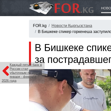
НОВО
FOR.kg
Новости Кыргызстана
В Бишкеке спикер горкенеша заступил
В Бишкеке спик
за пострадавшег
Каждый пятый банк в
России стал
убыточным по итогам
января - февраля
2026 года