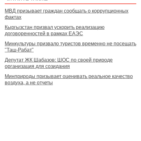
МВД призывает граждан сообщать о коррупционных
фактах
Кыргызстан призвал ускорить реализацию
договоренностей в рамках ЕАЭС
Минкультуры призвало туристов временно не посещать
"Таш-Рабат"
Депутат ЖК Шабазов: ШОС по своей природе
организация для созидания
Минприроды призывает оценивать реальное качество
воздуха, а не отчеты