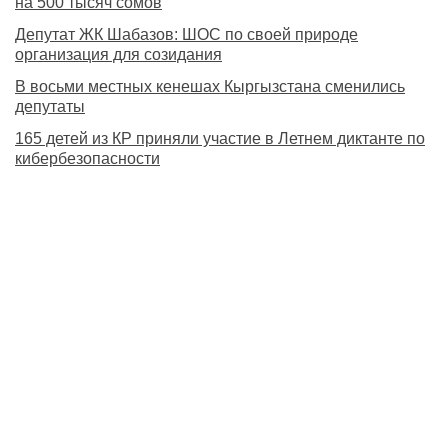
на 500 тысяч сомов
Депутат ЖК Шабазов: ШОС по своей природе
организация для созидания
В восьми местных кенешах Кыргызстана сменились
депутаты
165 детей из КР приняли участие в Летнем диктанте по
кибербезопасности