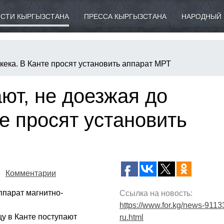
СТИ КЫРГЫЗСТАНА
ПРЕССА КЫРГЫЗСТАНА
НАРОДНЫЙ 
ека. В Канте просят установить аппарат МРТ
ют, не доезжая до
е просят установить
Комментарии
ппарат магнитно-
Ссылка на новость:
https://www.for.kg/news-9113
цу в Канте поступают
ru.html