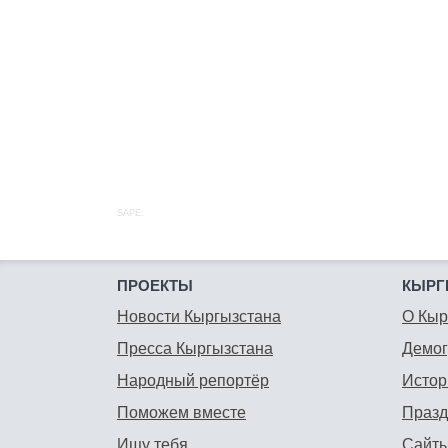
SAPE:
ПРОЕКТЫ
КЫРГ
Новости Кыргызстана
О Кыр
Пресса Кыргызстана
Демо
Народный репортёр
Истор
Поможем вместе
Празд
Ищу тебя
Сайты