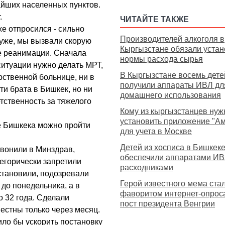
жайших населенных пунктов.
.
ЧИТАЙТЕ ТАКЖЕ
же отпросился - сильно
Производителей алкоголя в
хуже, мы вызвали скорую
Кыргызстане обязали устан
е реанимации. Сначала
нормы расхода сырья
 ситуации нужно делать МРТ,
В Кыргызстане восемь дете
арственной больнице, ни в
получили аппараты ИВЛ дл
и брата в Бишкек, но ни
домашнего использования
етственность за тяжелого
Кому из кыргызстанцев нуж
установить приложение "А
е Бишкека можно пройти
для учета в Москве
Детей из хосписа в Бишкек
звонили в Минздрав,
обеспечили аппаратами ИВ
тегорически запретили
расходниками
установили, подозревали
Герой известного мема ста
 до понедельника, а в
фаворитом интернет-опрос
о 32 года. Сделали
пост президента Венгрии
вестны только через месяц.
ило бы ускорить постановку