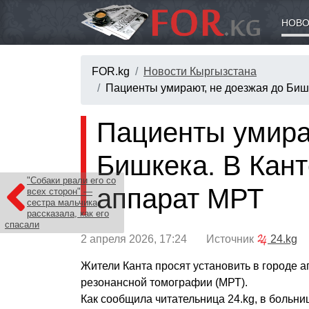
НОВО
FOR.kg
Новости Кыргызстана
Пациенты умирают, не доезжая до Бишк
Пациенты умира
Бишкека. В Кант
"Собаки рвали его со
аппарат МРТ
всех сторон" —
сестра мальчика
рассказала, как его
спасали
2 апреля 2026, 17:24 Источник
24.kg
Жители Канта просят установить в городе а
резонансной томографии (МРТ).
Как сообщила читательница 24.kg, в больни