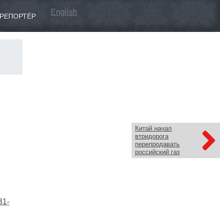
English
РЕПОРТЁР
Китай начал
втридорога
перепродавать
российский газ
31-