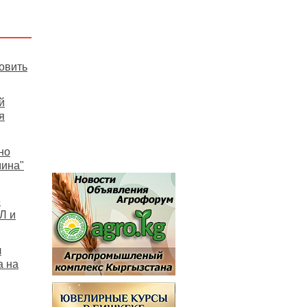
овить
й
я
но
мина"
е
Л и
л
а на