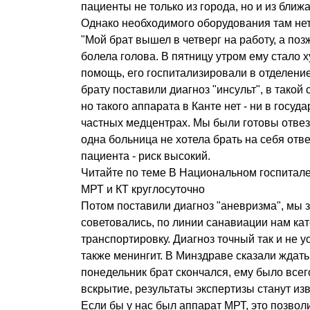
пациенты не только из города, но и из бли
Однако необходимого оборудования там нет
"Мой брат вышел в четверг на работу, а поз
болела голова. В пятницу утром ему стало 
помощь, его госпитализировали в отделени
брату поставили диагноз "инсульт", в такой
но такого аппарата в Канте нет - ни в госуд
частных медцентрах. Мы были готовы отвезт
одна больница не хотела брать на себя отв
пациента - риск высокий.
Читайте по теме В Национальном госпитал
МРТ и КТ круглосуточно
Потом поставили диагноз "аневризма", мы 
советовались, по линии санавиации нам ка
транспортировку. Диагноз точный так и не 
также менингит. В Минздраве сказали ждать
понедельник брат скончался, ему было всег
вскрытие, результаты экспертизы станут из
Если бы у нас был аппарат МРТ, это позвол