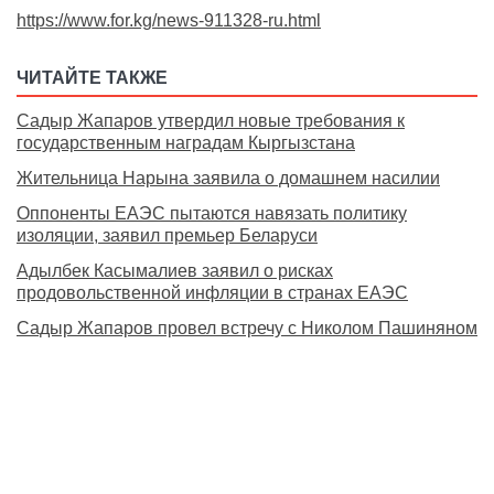
https://www.for.kg/news-911328-ru.html
ЧИТАЙТЕ ТАКЖЕ
Садыр Жапаров утвердил новые требования к
государственным наградам Кыргызстана
Жительница Нарына заявила о домашнем насилии
Оппоненты ЕАЭС пытаются навязать политику
изоляции, заявил премьер Беларуси
Адылбек Касымалиев заявил о рисках
продовольственной инфляции в странах ЕАЭС
Садыр Жапаров провел встречу с Николом Пашиняном