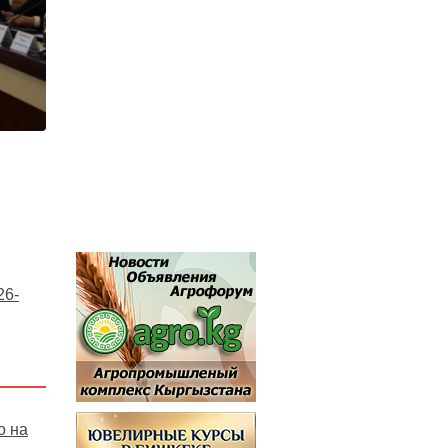
26-
о на