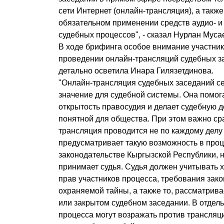
сети Интернет (онлайн-трансляция), а такж
обязательном применении средств аудио- и
судебных процессов", - сказал Нурлан Муса
В ходе брифинга особое внимание участни
проведении онлайн-трансляций судебных за
детально осветила Инара Гилязетдинова.
"Онлайн-трансляция судебных заседаний се
значение для судебной системы. Она помог
открытость правосудия и делает судебную 
понятной для общества. При этом важно сра
трансляция проводится не по каждому делу
предусматривает такую возможность в про
законодательстве Кыргызской Республики, 
принимает судья. Судья должен учитывать 
прав участников процесса, требования зак
охраняемой тайны, а также то, рассматрива
или закрытом судебном заседании. В отдел
процесса могут возражать против трансляци