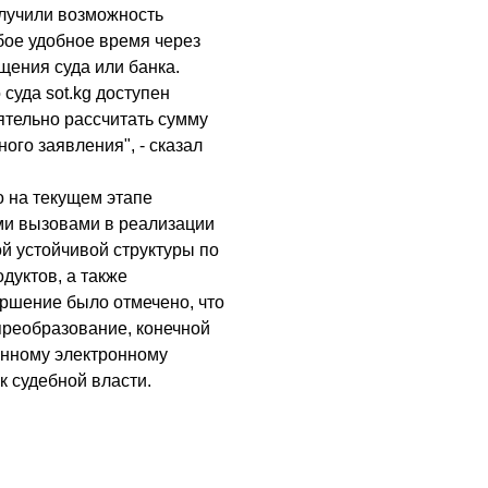
олучили возможность
бое удобное время через
щения суда или банка.
суда sot.kg доступен
ятельно рассчитать сумму
ого заявления", - сказал
о на текущем этапе
ми вызовами в реализации
й устойчивой структуры по
дуктов, а также
ршение было отмечено, что
преобразование, конечной
енному электронному
к судебной власти.