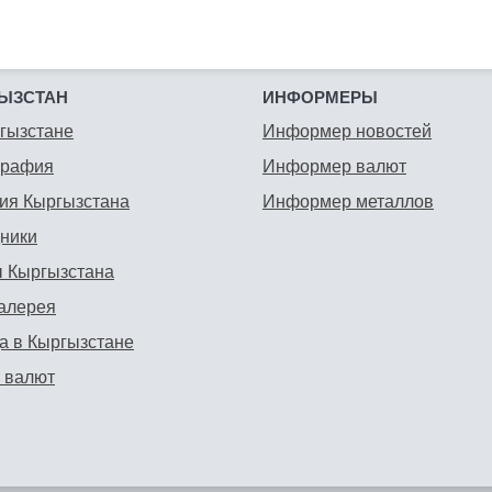
ЫЗСТАН
ИНФОРМЕРЫ
гызстане
Информер новостей
графия
Информер валют
ия Кыргызстана
Информер металлов
ники
 Кыргызстана
алерея
а в Кыргызстане
 валют