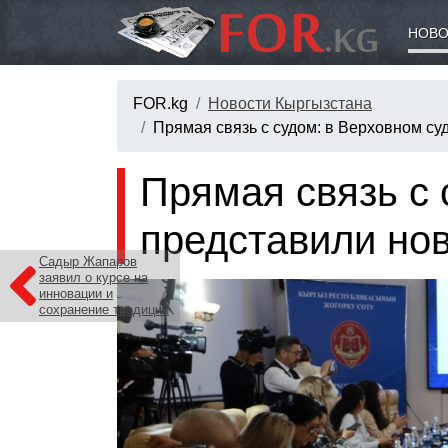
НОВО
FOR.kg
Новости Кыргызстана
Прямая связь с судом: в Верховном с
Прямая связь с 
представили но
Садыр Жапаров
заявил о курсе на
инновации и
сохранение традиций