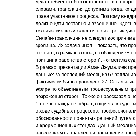
дела требует особой осторожности в вопро
словами, трансляция допустима тогда, когда
права участников процесса. Поэтому внедр
должно идти поэтапно и взвешенно. Здесь 
технические возможности, но и строгий учет
Онлайн-трансляции не следует воспринимат
зрелища. Их задача иная – показать, что п
открыто, в рамках закона, с соблюдением 
принципа равенства сторон", - отметила суд
В рамках презентации Аман Джумалиев пре
данные: за последний месяц из 67 заплани
фактически было проведено 27. Остальные 
эфире по объективным процессуальным пр
возражения сторон. Также он рассказал о н
"Теперь граждане, обращающиеся в суды, м
о ходе судебных процессов, профессионали
обоснованности принятых решений путем с
информационных стендах. Данный механизм
населением направлен на повышение прозр