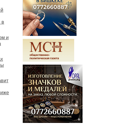
ый
 в
ом и
а
ах
мы
авит
риже