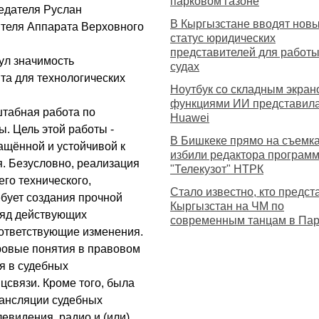
парковом газоне
седателя Руслан
В Кыргызстане вводят нов
ителя Аппарата Верховного
статус юридических
представителей для работы
ул значимость
судах
а для технологических
Ноутбук со складным экран
функциями ИИ представил
штабная работа по
Huawei
. Цель этой работы -
В Бишкеке прямо на съемк
ащённой и устойчивой к
избили редактора програм
. Безусловно, реализация
"Телекузот" НТРК
го технического,
Стало известно, кто предст
ебует создания прочной
Кыргызстан на ЧМ по
 ряд действующих
современным танцам в Па
ответствующие изменения.
ровые понятия в правовом
я в судебных
связи. Кроме того, была
рансляции судебных
евидения, радио и (или)