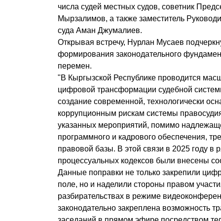
числа судей местных судов, советник Пред
Мырзалимов, а также заместитель Руковод
суда Аман Джумалиев.
Открывая встречу, Нурлан Мусаев подчеркн
формирования законодательного фундамент
перемен.
"В Кыргызской Республике проводится мас
цифровой трансформации судебной системы
создание современной, технологически осн
коррупционным рискам системы правосудия
указанных мероприятий, помимо надлежаще
программного и кадрового обеспечения, тр
правовой базы. В этой связи в 2025 году в
процессуальных кодексов были внесены со
Данные поправки не только закрепили циф
поле, но и наделили стороны правом участи
разбирательствах в режиме видеоконференц
законодательно закреплена возможность т
заседаний в прямом эфире посредством тел