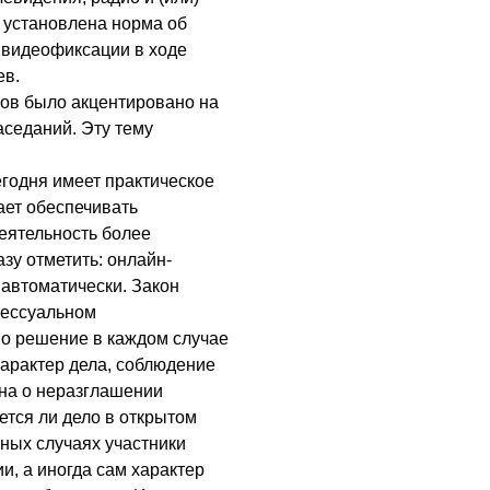
е установлена норма об
 видеофиксации в ходе
ев.
ков было акцентировано на
седаний. Эту тему
годня имеет практическое
ает обеспечивать
деятельность более
зу отметить: онлайн-
 автоматически. Закон
цессуальном
но решение в каждом случае
характер дела, соблюдение
она о неразглашении
ется ли дело в открытом
ьных случаях участники
и, а иногда сам характер