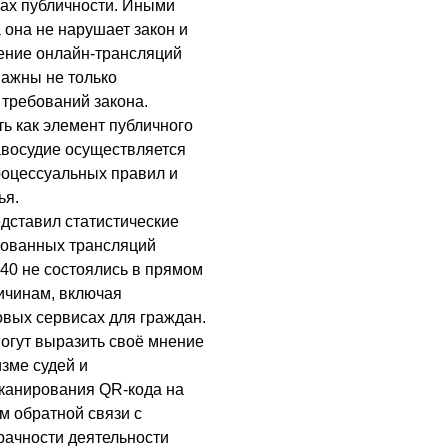
сах публичности. Иными
 она не нарушает закон и
ение онлайн-трансляций
важны не только
 требований закона.
ь как элемент публичного
равосудие осуществляется
процессуальных правил и
ья.
дставил статистические
рованных трансляций
40 не состоялись в прямом
ичинам, включая
овых сервисах для граждан.
огут выразить своё мнение
зме судей и
канирования QR-кода на
 обратной связи с
ачности деятельности