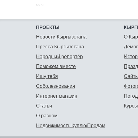
SAPE:
ПРОЕКТЫ
КЫРГ
Новости Кыргызстана
О Кыр
Пресса Кыргызстана
Демо
Народный репортёр
Истор
Поможем вместе
Празд
Ищу тебя
Сайты
Соболезнования
Фотог
Интернет магазин
Погод
Статьи
Курсы
О разном
Недвижимость Куплю/Продам