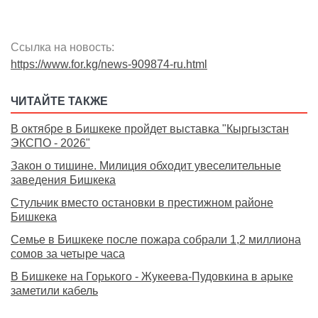
Ссылка на новость:
https://www.for.kg/news-909874-ru.html
ЧИТАЙТЕ ТАКЖЕ
В октябре в Бишкеке пройдет выставка "Кыргызстан
ЭКСПО - 2026"
Закон о тишине. Милиция обходит увеселительные
заведения Бишкека
Стульчик вместо остановки в престижном районе
Бишкека
Семье в Бишкеке после пожара собрали 1,2 миллиона
сомов за четыре часа
В Бишкеке на Горького - Жукеева-Пудовкина в арыке
заметили кабель