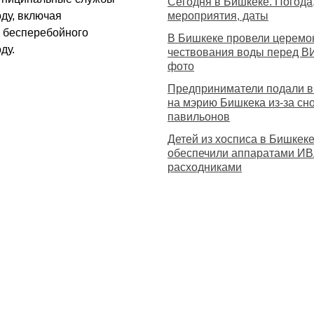
Сегодня в Бишкеке. Погода
ду, включая
мероприятия, даты
 бесперебойного
В Бишкеке провели церем
ду.
чествования воды перед В
фото
Предприниматели подали в
на мэрию Бишкека из-за сн
павильонов
Детей из хосписа в Бишкек
обеспечили аппаратами ИВ
расходниками