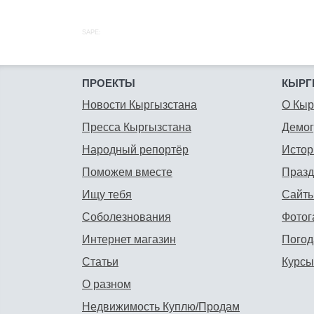
SAPE:
ПРОЕКТЫ
КЫРГ
Новости Кыргызстана
О Кыр
Пресса Кыргызстана
Демо
Народный репортёр
Истор
Поможем вместе
Празд
Ищу тебя
Сайты
Соболезнования
Фотог
Интернет магазин
Погод
Статьи
Курсы
О разном
Недвижимость Куплю/Продам