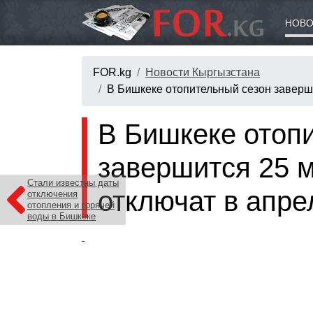
НОВО
FOR.kg
Новости Кыргызстана
В Бишкеке отопительный сезон заверши
В Бишкеке отоп
завершится 25 м
Стали известны даты
отключат в апре
отключения
отопления и горячей
воды в Бишкеке