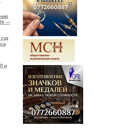
,
онию
ИК —
 суд
оса
е
Л и