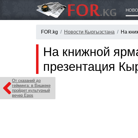
НОВО
FOR.kg
Новости Кыргызстана
На кни
На книжной ярм
презентация Кы
От сказаний до
гейминга: в Бишкеке
пройдет культурный
вечер Epos