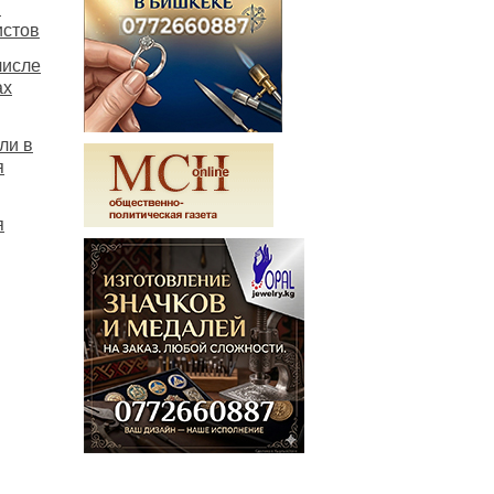
и
истов
числе
ах
ли в
я
я