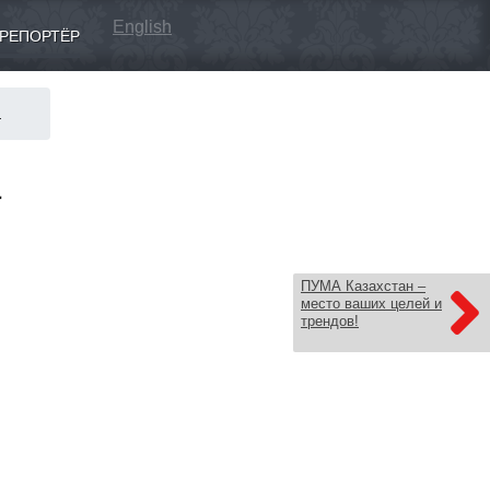
English
РЕПОРТЁР
а
а
ПУМА Казахстан –
место ваших целей и
трендов!