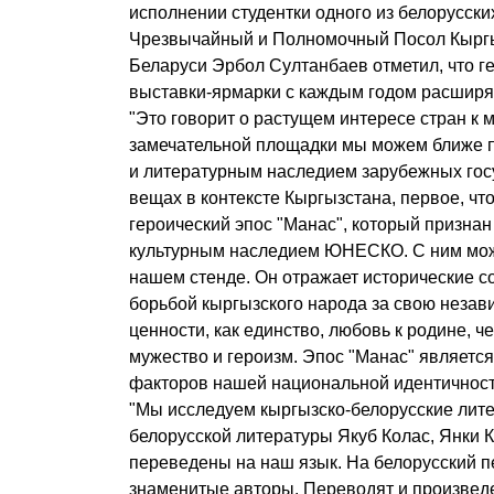
исполнении студентки одного из белорусски
Чрезвычайный и Полномочный Посол Кыргы
Беларуси Эрбол Султанбаев отметил, что г
выставки-ярмарки с каждым годом расширя
"Это говорит о растущем интересе стран к 
замечательной площадки мы можем ближе п
и литературным наследием зарубежных госу
вещах в контексте Кыргызстана, первое, что
героический эпос "Манас", который призна
культурным наследием ЮНЕСКО. С ним мож
нашем стенде. Он отражает исторические с
борьбой кыргызского народа за свою незав
ценности, как единство, любовь к родине, че
мужество и героизм. Эпос "Манас" является
факторов нашей национальной идентичности"
"Мы исследуем кыргызско-белорусские лите
белорусской литературы Якуб Колас, Янки 
переведены на наш язык. На белорусский 
знаменитые авторы. Переводят и произве