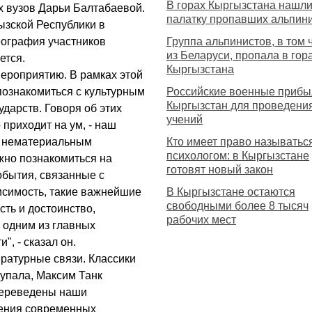
В горах Кыргызстана нашл
х вузов Дарьи Балтабаевой.
палатку пропавших альпин
зской Республики в
еография участников
Группа альпинистов, в том 
из Беларуси, пропала в гор
ется.
Кыргызстана
мероприятию. В рамках этой
ознакомиться с культурным
Российские военные прибы
Кыргызстан для проведени
дарств. Говоря об этих
учений
 приходит на ум, - наш
н нематериальным
Кто имеет право называтьс
психологом: в Кыргызстане
но познакомиться на
готовят новый закон
обытия, связанные с
исимость, такие важнейшие
В Кыргызстане остаются
свободными более 8 тысяч
сть и достоинство,
рабочих мест
 одним из главных
, - сказал он.
ратурные связи. Классики
Купала, Максим Танк
переведены наши
дения современных