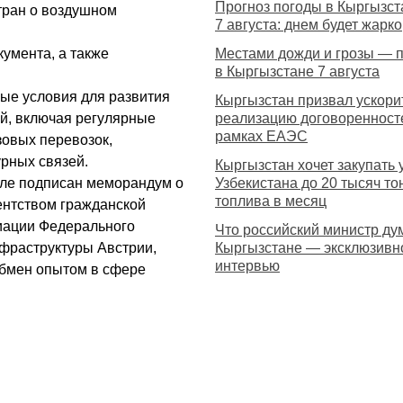
Прогноз погоды в Кыргызст
тран о воздушном
7 августа: днем будет жарко
умента, а также
Местами дожди и грозы — 
в Кыргызстане 7 августа
ые условия для развития
Кыргызстан призвал ускори
й, включая регулярные
реализацию договоренност
рамках ЕАЭС
зовых перевозок,
урных связей.
Кыргызстан хочет закупать 
але подписан меморандум о
Узбекистана до 20 тысяч то
топлива в месяц
ентством гражданской
иации Федерального
Что российский министр ду
нфраструктуры Австрии,
Кыргызстане — эксклюзивн
интервью
обмен опытом в сфере