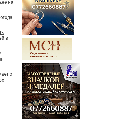
ане на
погода
ть
ей в
у
нн
мает о
ое