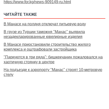
https://www.for.kg/news-909149-ru.html
ЧИТАЙТЕ ТАКЖЕ
В Манасе на полдня отключат питьевую воду
В грузе из Турции таможня "Манас" выявила
незадекларированные ювелирные изделия
В Манасе приостановили строительство жилого
комплекса и оштрафовали застройщика
"Паркуются в три ряда": бишкекчанин пожаловался на
хаотичную стоянку в центре
На подъезде к аэропорту "Манас" строят 10-метровую
стелу