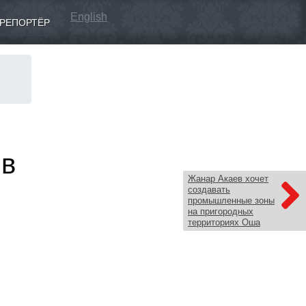
English
РЕПОРТЁР
 в
Жанар Акаев хочет
создавать
промышленные зоны
на пригородных
территориях Оша