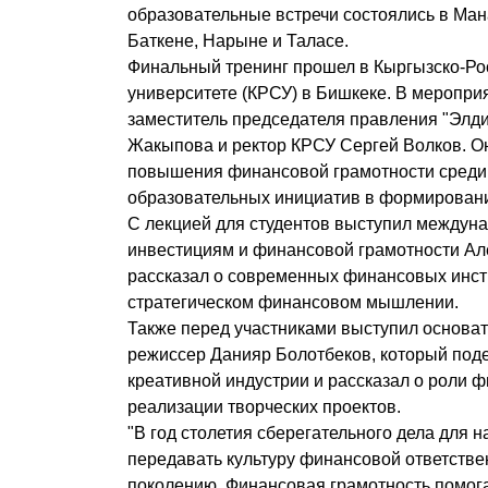
образовательные встречи состоялись в Ман
Баткене, Нарыне и Таласе.
Финальный тренинг прошел в Кыргызско-Р
университете (КРСУ) в Бишкеке. В меропри
заместитель председателя правления "Элди
Жакыпова и ректор КРСУ Сергей Волков. О
повышения финансовой грамотности среди
образовательных инициатив в формировани
С лекцией для студентов выступил междуна
инвестициям и финансовой грамотности Ал
рассказал о современных финансовых инст
стратегическом финансовом мышлении.
Также перед участниками выступил основате
режиссер Данияр Болотбеков, который под
креативной индустрии и рассказал о роли 
реализации творческих проектов.
"В год столетия сберегательного дела для 
передавать культуру финансовой ответств
поколению. Финансовая грамотность помог