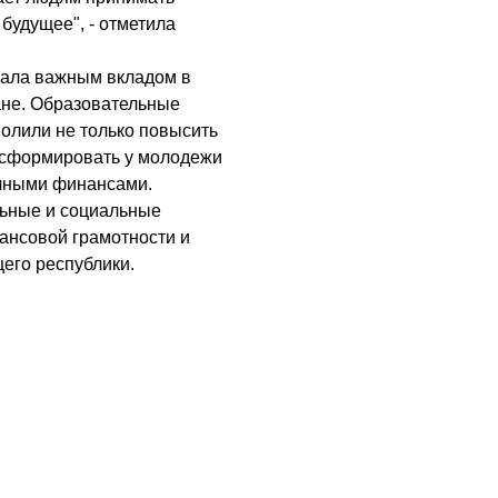
будущее", - отметила
тала важным вкладом в
ане. Образовательные
волили не только повысить
и сформировать у молодежи
ичными финансами.
льные и социальные
ансовой грамотности и
его республики.