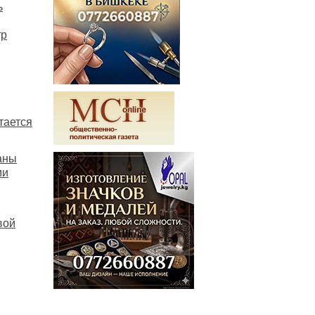
ь
тр
тается
аны
ми
вой