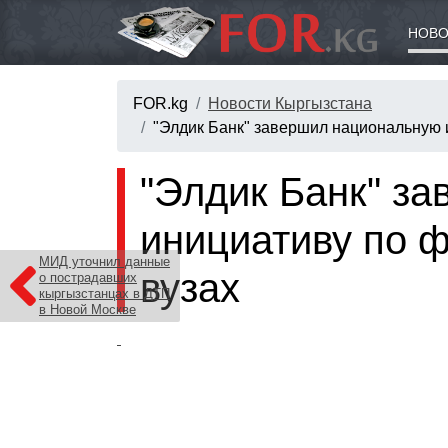
НОВО
FOR.kg
Новости Кыргызстана
"Элдик Банк" завершил национальную 
"Элдик Банк" з
инициативу по ф
МИД уточнил данные
вузах
о пострадавших
кыргызстанцах в ДТП
в Новой Москве