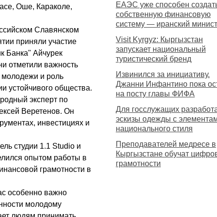
ЕАЭС уже способен создат
асе, Оше, Караколе,
собственную финансовую
систему — иранский минис
оссийском Славянском
Visit Kyrgyz: Кыргызстан
ятии приняли участие
запускает национальный
к Банка" Айчурек
туристический бренд
ни отметили важность
Извинился за инициативу.
 молодежи и роль
Джанни Инфантино пока ос
и устойчивого общества.
на посту главы ФИФА
родный эксперт по
Для госслужащих разработ
ексей Веретенов. Он
эскизы одежды с элемента
рументах, инвестициях и
национального стиля
Преподавателей медресе в
ль студии 1.1 Studio и
Кыргызстане обучат цифро
елился опытом работы в
грамотности
финансовой грамотности в
нас особенно важно
енности молодому
ает людям принимать