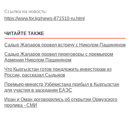
Ссылка на новость:
https://www.for.kg/news-871510-ru.html
ЧИТАЙТЕ ТАКЖЕ
Садыр Жапаров провел встречу с Николом Пашиняном
Садыр Жапаров провел переговоры с премьером
Армении Николом Пашиняном
Что Кыргызстан готов предложить инвесторам из
России, рассказал Сыдыков
Премьер-министр Узбекистана прибыл в Кыргызстан
для участия в заседании ЕАЭС
Иран и Оман договорились об открытии Ормузского
пролива - СМИ