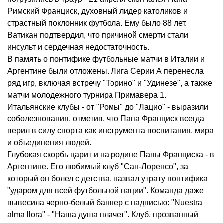
Римский Франциск, духовный лидер католиков и
страстный поклонник футбола. Ему было 88 лет.
Ватикан подтвердил, что причиной смерти стали
инсульт и сердечная недостаточность.
В память о понтифике футбольные матчи в Италии и
Аргентине были отложены. Лига Серии А перенесла
ряд игр, включая встречу "Торино" и "Удинезе", а также
матчи молодежного турнира Примавера 1.
Итальянские клубы - от "Ромы" до "Лацио" - выразили
соболезнования, отметив, что Папа Франциск всегда
верил в силу спорта как инструмента воспитания, мира
и объединения людей.
Глубокая скорбь царит и на родине Папы Франциска - в
Аргентине. Его любимый клуб "Сан-Лоренсо", за
который он болел с детства, назвал утрату понтифика
"ударом для всей футбольной нации". Команда даже
вывесила черно-белый баннер с надписью: "Nuestra
alma llora" - "Наша душа плачет". Клуб, прозванный