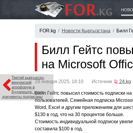
НОВО
FOR.kg
Новости Кыргызстана
Билл Ге
Билл Гейтс повы
на Microsoft Offi
Третий кыргызско-
18 января 2025, 18:10 Источник
24.kg
венгерский
агрофорум в
Будапеште: какие
Билл Гейтс повысил стоимость подписки на M
документы подписаны
пользователей. Семейная подписка Microsof
Word, Excel и другим приложениям для шест
$130 в год, что на 30 процентов больше.
Стоимость индивидуальной подписки увелич
составила $100 в год.