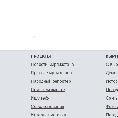
SAPE:
ПРОЕКТЫ
КЫРГ
Новости Кыргызстана
О Кыр
Пресса Кыргызстана
Демо
Народный репортёр
Истор
Поможем вместе
Празд
Ищу тебя
Сайты
Соболезнования
Фотог
Интернет магазин
Погод