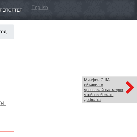
English
РЕПОРТЁР
год
и
Минфин США
объявил о
чрезвычайных мерах,
чтобы избежать
дефолта
04-