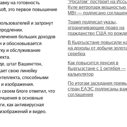
"Росатом" построит на Иссы
авку на готовность
Куле ветропарк мощностью
soft, это первое повышение
МВт — подписано соглаше
Трамп подписал указы,
пользователей и затронут
ограничивающие право на
продлении.
гражданство США по рожд
лечения больших доходов
В Кыргызстане повысили н
и и обосновывается
на доходы от добычи золота
ку и обслуживание
серебра
екта.
Как повысится пенсия в
е, штат Вашингтон,
Кыргызстане с 1 октября —
щает свою линейку
калькулятор
нтеллекта, способными
По итогам заседания прем
 и изображения.
стран ЕАЭС подписаны ва
 своем блоге отметил, что
соглашения
учшения в основные
ги, как антивирусная
изображений и видео.