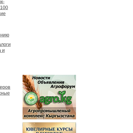
к-
 100
ние
ению
алоги
 и
ьеров
жные