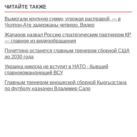
ЧИТАЙТЕ ТАКЖЕ
Вымогали крупную сумму, угрожая расправой, — в
Чолпон-Ате задержаны четверо. Видео
Жапаров назвал Россию стратегическим партнером КР
— главное из видеообращения
Почеттино останется главным тренером сборной США
до 2030 года
Украина никогда не вступит в НАТО - бывший
главнокомандующий ВСУ
Главным тренером юношеской сборной Кыргызстана
по футболу назначен Владимир Сало