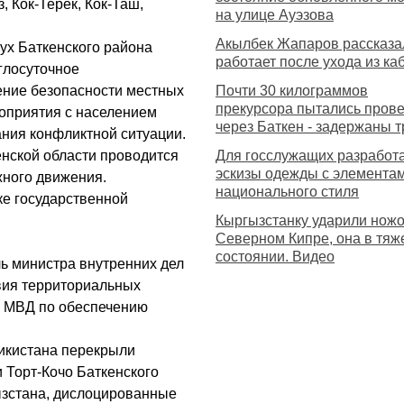
, Кок-Терек, Кок-Таш,
на улице Ауэзова
Акылбек Жапаров рассказал
рух Баткенского района
работает после ухода из ка
глосуточное
ение безопасности местных
Почти 30 килограммов
прекурсора пытались прове
оприятия с населением
через Баткен - задержаны т
ния конфликтной ситуации.
нской области проводится
Для госслужащих разработ
эскизы одежды с элемента
жного движения.
национального стиля
ке государственной
Кыргызстанку ударили нож
Северном Кипре, она в тяж
состоянии. Видео
ль министра внутренних дел
вия территориальных
к МВД по обеспечению
жикистана перекрыли
и Торт-Кочо Баткенского
ызстана, дислоцированные