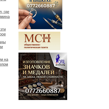
, где
бмина
зти
рое
аны
ми
ом на
елом