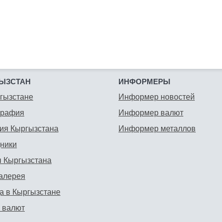
ЫЗСТАН
ИНФОРМЕРЫ
гызстане
Информер новостей
графия
Информер валют
ия Кыргызстана
Информер металлов
ники
 Кыргызстана
алерея
а в Кыргызстане
 валют