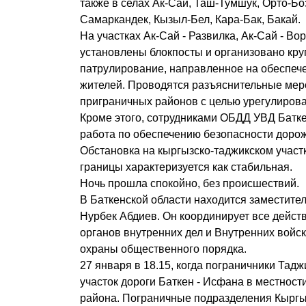
также в селах Ак-Сай, Таш-Тумшук, Орто-Боз
Самаркандек, Кызыл-Бел, Кара-Бак, Бакай.
На участках Ак-Сай - Развилка, Ак-Сай - Во
установлены блокпосты и организовано кру
патрулирование, направленное на обеспеч
жителей. Проводятся разъяснительные мер
приграничных районов с целью урегулирова
Кроме этого, сотрудниками ОБДД УВД Батке
работа по обеспечению безопасности доро
Обстановка на кыргызско-таджикском участ
границы характеризуется как стабильная.
Ночь прошла спокойно, без происшествий.
В Баткенской области находится заместите
Нурбек Абдиев. Он координирует все дейст
органов внутренних дел и Внутренних войс
охраны общественного порядка.
27 января в 18.15, когда пограничники Тад
участок дороги Баткен - Исфана в местност
района. Пограничные подразделения Кырг