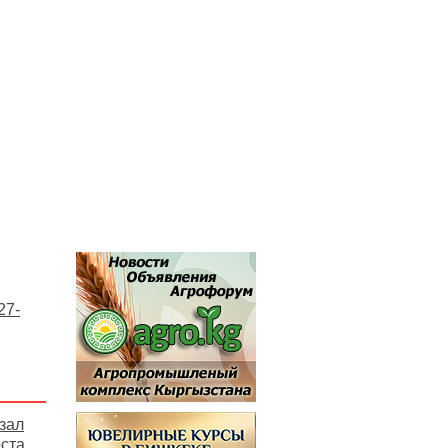
27-
зал
ста