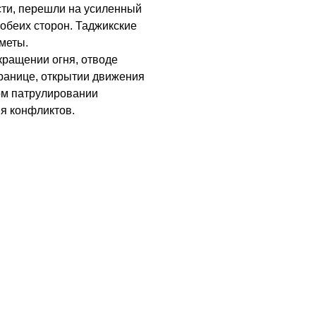
сти, перешли на усиленный
обеих сторон. Таджикские
меты.
кращении огня, отводе
границе, открытии движения
ом патрулировании
я конфликтов.