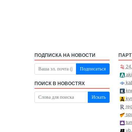
ПОДПИСКА НА НОВОСТИ
ПАР
24
Подписаться
aki
kab
ПОИСК В НОВОСТЯХ
kn
Искать
kyr
re
spu
tur
vb