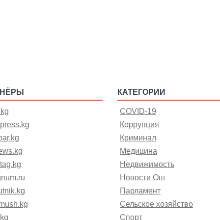
ТНЁРЫ
КАТЕГОРИИ
.kg
COVID-19
press.kg
Коррупция
ar.kg
Криминал
ews.kg
Медицина
tag.kg
Недвижимость
gnum.ru
Новости Ош
tnik.kg
Парламент
mush.kg
Сельское хозяйство
.kg
Спорт