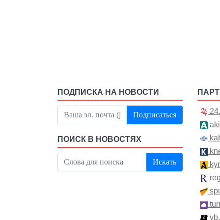
ПОДПИСКА НА НОВОСТИ
ПАР
24
Подписаться
aki
kab
ПОИСК В НОВОСТЯХ
kn
Искать
kyr
re
spu
tur
vb