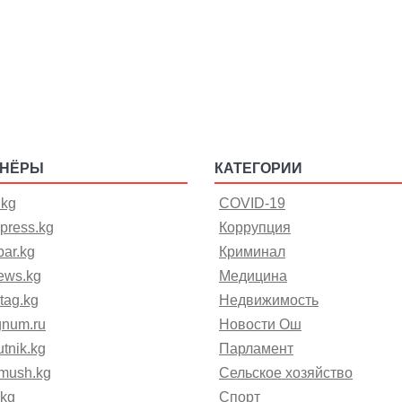
ТНЁРЫ
КАТЕГОРИИ
.kg
COVID-19
press.kg
Коррупция
ar.kg
Криминал
ews.kg
Медицина
tag.kg
Недвижимость
gnum.ru
Новости Ош
tnik.kg
Парламент
mush.kg
Сельское хозяйство
.kg
Спорт