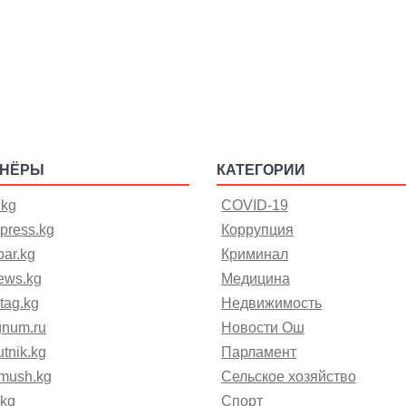
ТНЁРЫ
КАТЕГОРИИ
.kg
COVID-19
press.kg
Коррупция
ar.kg
Криминал
ews.kg
Медицина
tag.kg
Недвижимость
gnum.ru
Новости Ош
tnik.kg
Парламент
mush.kg
Сельское хозяйство
.kg
Спорт