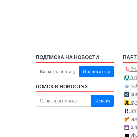
ПОДПИСКА НА НОВОСТИ
ПАР
24
Подписаться
aki
kab
ПОИСК В НОВОСТЯХ
kn
Искать
kyr
re
spu
tur
vb