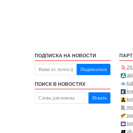
ПОДПИСКА НА НОВОСТИ
ПАР
24
Подписаться
aki
kab
ПОИСК В НОВОСТЯХ
kn
Искать
kyr
re
spu
tur
vb