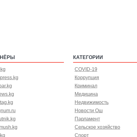
ТНЁРЫ
КАТЕГОРИИ
.kg
COVID-19
press.kg
Коррупция
ar.kg
Криминал
ews.kg
Медицина
tag.kg
Недвижимость
gnum.ru
Новости Ош
tnik.kg
Парламент
mush.kg
Сельское хозяйство
.kg
Спорт