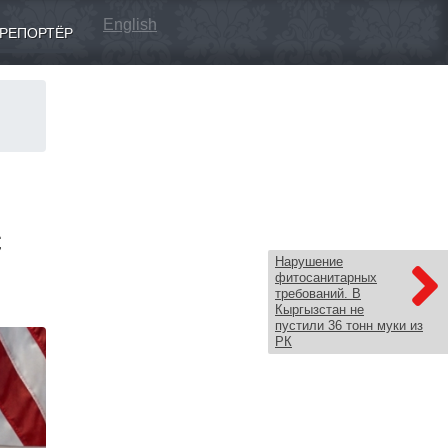
English
РЕПОРТЁР
с
Нарушение
фитосанитарных
требований. В
Кыргызстан не
пустили 36 тонн муки из
РК