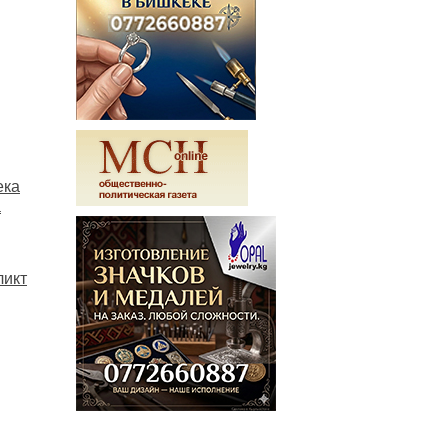
ека
а
ликт