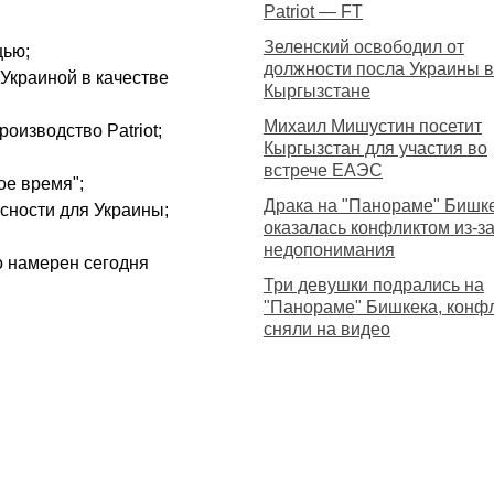
Patriot — FT
Зеленский освободил от
щью;
должности посла Украины в
Украиной в качестве
Кыргызстане
Михаил Мишустин посетит
оизводство Patriot;
Кыргызстан для участия во
встрече ЕАЭС
ое время";
Драка на "Панораме" Бишк
сности для Украины;
оказалась конфликтом из-з
недопонимания
о намерен сегодня
Три девушки подрались на
"Панораме" Бишкека, конф
сняли на видео