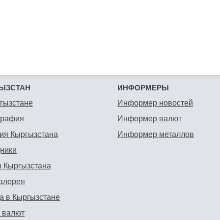
ЫЗСТАН
ИНФОРМЕРЫ
гызстане
Информер новостей
графия
Информер валют
ия Кыргызстана
Информер металлов
ники
 Кыргызстана
алерея
а в Кыргызстане
 валют