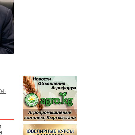
04-
в
я