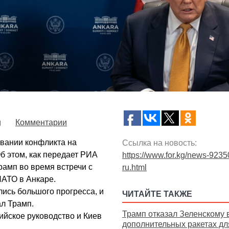
g
Комментарии
овании конфликта на
Ссылка на новость:
б этом, как передает РИА
https://www.for.kg/news-9235
амп во время встречи с
ru.html
АТО в Анкаре.
лись большого прогресса, и
ЧИТАЙТЕ ТАКЖЕ
ал Трамп.
Трамп отказал Зеленскому 
ийское руководство и Киев
дополнительных ракетах дл