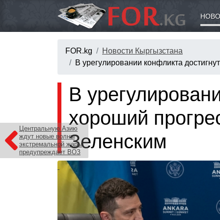
НОВО
FOR.kg
Новости Кыргызстана
В урегулировании конфликта достигнут
В урегулировани
хороший прогрес
Центральную Азию
Зеленским
ждут новые волны
экстремальной жары,
предупреждает ВОЗ