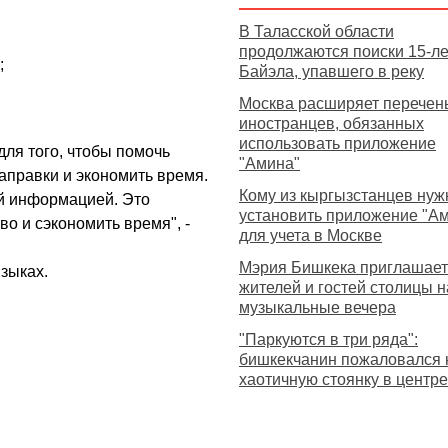
В Таласской области
продолжаются поиски 15-ле
;
Байэла, упавшего в реку
Москва расширяет перечен
иностранцев, обязанных
использовать приложение
для того, чтобы помочь
"Амина"
аправки и экономить время.
Кому из кыргызстанцев нуж
ой информацией. Это
установить приложение "А
о и сэкономить время", -
для учета в Москве
Мэрия Бишкека приглашает
зыках.
жителей и гостей столицы н
музыкальные вечера
"Паркуются в три ряда":
бишкекчанин пожаловался 
хаотичную стоянку в центре