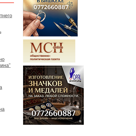
тнего
ь
но
мина"
а
на