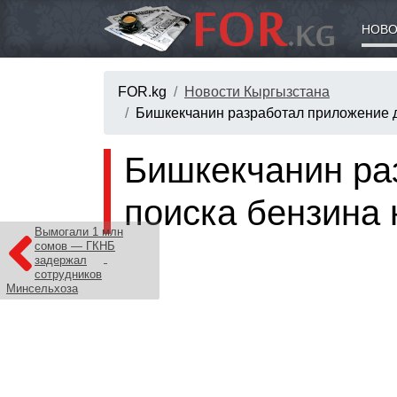
НОВО
FOR.kg
Новости Кыргызстана
Бишкекчанин разработал приложение д
Бишкекчанин ра
поиска бензина
Вымогали 1 млн
сомов — ГКНБ
задержал
сотрудников
Минсельхоза