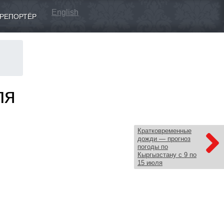
English
РЕПОРТЁР
ля
Кратковременные
дожди — прогноз
погоды по
Кыргызстану с 9 по
15 июля