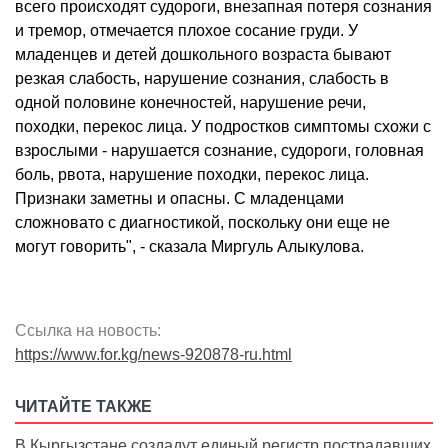
всего происходят судороги, внезапная потеря сознания
и тремор, отмечается плохое сосание груди. У
младенцев и детей дошкольного возраста бывают
резкая слабость, нарушение сознания, слабость в
одной половине конечностей, нарушение речи,
походки, перекос лица. У подростков симптомы схожи с
взрослыми - нарушается сознание, судороги, головная
боль, рвота, нарушение походки, перекос лица.
Признаки заметны и опасны. С младенцами
сложновато с диагностикой, поскольку они еще не
могут говорить", - сказала Миргуль Алыкулова.
Ссылка на новость:
https://www.for.kg/news-920878-ru.html
ЧИТАЙТЕ ТАКЖЕ
В Кыргызстане создадут единый регистр пострадавших