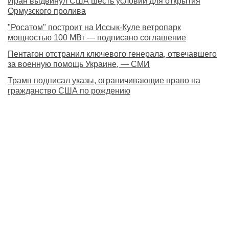
Иран выдвинул США шесть условий для открытия
Ормузского пролива
"Росатом" построит на Иссык-Куле ветропарк
мощностью 100 МВт — подписано соглашение
Пентагон отстранил ключевого генерала, отвечавшего
за военную помощь Украине, — СМИ
Трамп подписал указы, ограничивающие право на
гражданство США по рождению