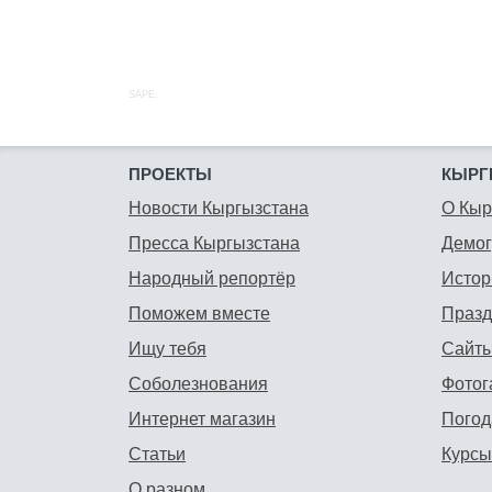
SAPE:
ПРОЕКТЫ
КЫРГ
Новости Кыргызстана
О Кыр
Пресса Кыргызстана
Демо
Народный репортёр
Истор
Поможем вместе
Празд
Ищу тебя
Сайты
Соболезнования
Фотог
Интернет магазин
Погод
Статьи
Курсы
О разном