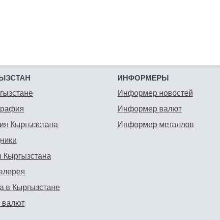
ЫЗСТАН
ИНФОРМЕРЫ
гызстане
Информер новостей
графия
Информер валют
ия Кыргызстана
Информер металлов
ники
 Кыргызстана
алерея
а в Кыргызстане
 валют