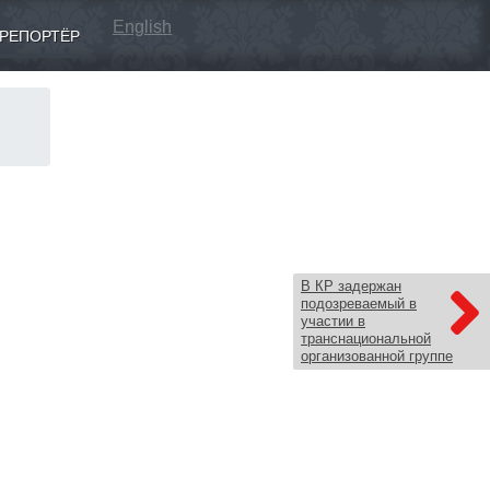
English
РЕПОРТЁР
в
В КР задержан
подозреваемый в
участии в
транснациональной
организованной группе