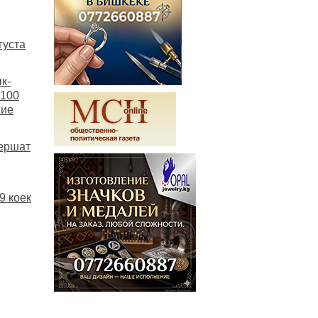
густа
к-
 100
ние
вершат
9 коек