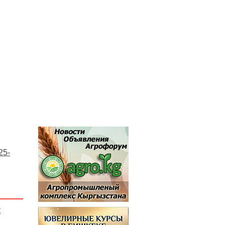
25-
к