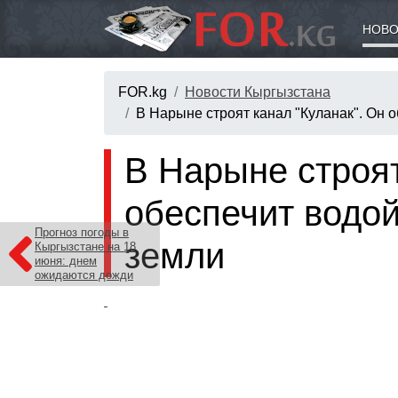
НОВО
FOR.kg
Новости Кыргызстана
В Нарыне строят канал "Куланак". Он о
В Нарыне строят
обеспечит водой
Прогноз погоды в
земли
Кыргызстане на 18
июня: днем
ожидаются дожди