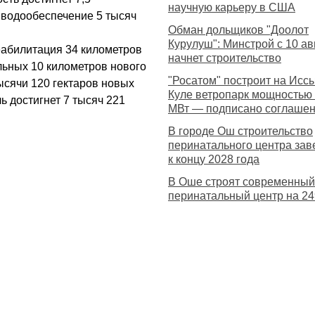
научную карьеру в США
ь водообеспечение 5 тысяч
Обман дольщиков "Доолот
Курулуш": Минстрой с 10 ав
еабилитация 34 километров
начнет строительство
льных 10 километров нового
"Росатом" построит на Иссы
тысячи 120 гектаров новых
Куле ветропарк мощностью
 достигнет 7 тысяч 221
МВт — подписано соглаше
В городе Ош строительство
перинатального центра за
к концу 2028 года
В Оше строят современный
перинатальный центр на 24