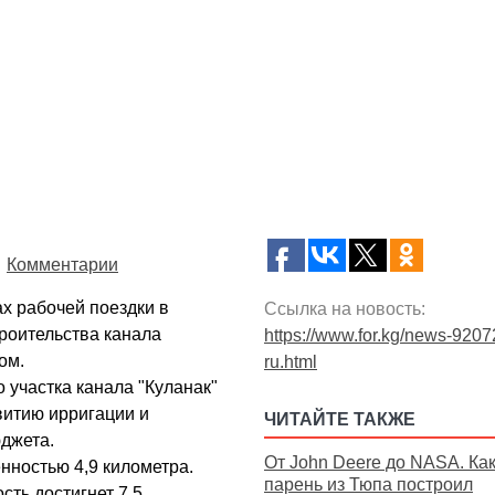
Комментарии
х рабочей поездки в
Ссылка на новость:
роительства канала
https://www.for.kg/news-9207
ом.
ru.html
 участка канала "Куланак"
витию ирригации и
ЧИТАЙТЕ ТАКЖЕ
юджета.
От John Deere до NASA. Ка
нностью 4,9 километра.
парень из Тюпа построил
ть достигнет 7,5