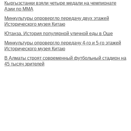
Кыргызстанки взяли четыре медали на чемпионате
Азии по MMA
Минкультуры опровергло передачу двух этажей
Исторического музея Китаю
Ютанза. История популярной уличной еды в Оше
Минкультуры опровергло передачу 4-го и 5-го этажей
Исторического музея Китаю
В Алматы строят современный футбольный стадион на
45 тысяч зрителей