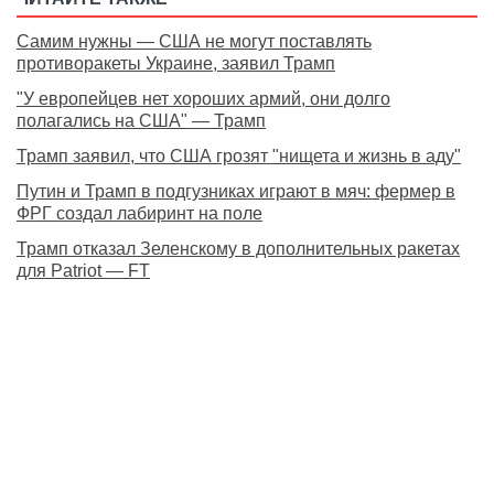
Самим нужны — США не могут поставлять
противоракеты Украине, заявил Трамп
"У европейцев нет хороших армий, они долго
полагались на США" — Трамп
Трамп заявил, что США грозят "нищета и жизнь в аду"
Путин и Трамп в подгузниках играют в мяч: фермер в
ФРГ создал лабиринт на поле
Трамп отказал Зеленскому в дополнительных ракетах
для Patriot — FT