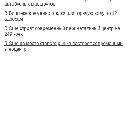
автобусных маршрутов
В Бишкеке временно отключили горячую воду по 12
адресам
В Оше строят современный перинатальный центр на
249 коек
В Оше на месте старого рынка построят современный
этноцентр