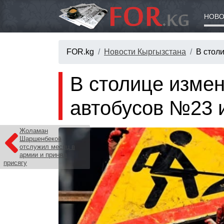
НОВО
FOR.kg
Новости Кыргызстана
В стол
В столице изме
автобусов №23 
Жоламан
Шаршенбеков
отслужил месяц в
армии и принял
присягу