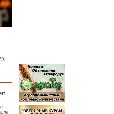
60-
ает
ут
ряде