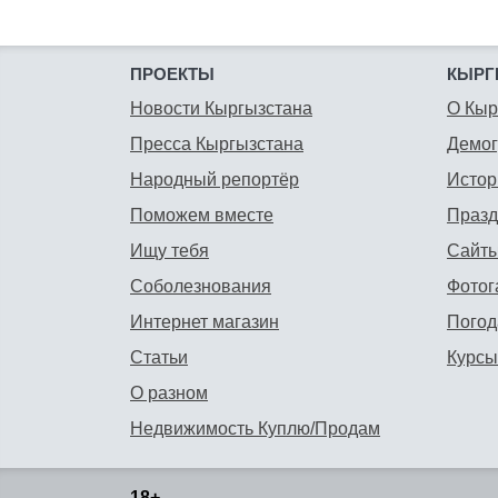
ПРОЕКТЫ
КЫРГ
Новости Кыргызстана
О Кыр
Пресса Кыргызстана
Демо
Народный репортёр
Истор
Поможем вместе
Празд
Ищу тебя
Сайты
Соболезнования
Фотог
Интернет магазин
Погод
Статьи
Курсы
О разном
Недвижимость Куплю/Продам
18+