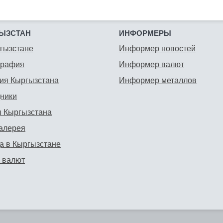
ЫЗСТАН
ИНФОРМЕРЫ
гызстане
Информер новостей
графия
Информер валют
ия Кыргызстана
Информер металлов
ники
 Кыргызстана
алерея
а в Кыргызстане
 валют