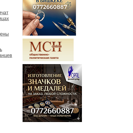
ичат
ицах
цены
ь
анцев