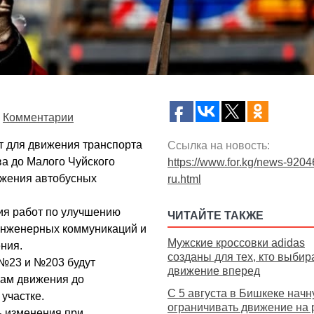
Комментарии
т для движения транспорта
Ссылка на новость:
ва до Малого Чуйского
https://www.for.kg/news-9204
ижения автобусных
ru.html
ия работ по улучшению
ЧИТАЙТЕ ТАКЖЕ
инженерных коммуникаций и
Мужские кроссовки adidas
ния.
созданы для тех, кто выбир
 №23 и №203 будут
движение вперед
мам движения до
С 5 августа в Бишкеке начн
участке.
ограничивать движение на 
ь изменения при