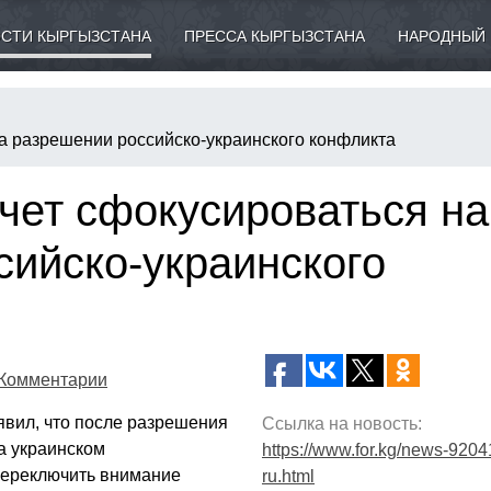
СТИ КЫРГЫЗСТАНА
ПРЕССА КЫРГЫЗСТАНА
НАРОДНЫЙ 
на разрешении российско-украинского конфликта
чет сфокусироваться на
сийско-украинского
Комментарии
явил, что после разрешения
Ссылка на новость:
а украинском
https://www.for.kg/news-9204
переключить внимание
ru.html