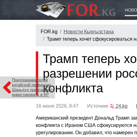
НОВО
FOR.kg
Новости Кыргызстана
Трамп теперь хочет сфокусироваться 
Трамп теперь хо
разрешении рос
Предпринимателей
конфликта
китайской провинции
Шаньдун приглашают
инвестировать в КР
16 июня 2026, 8:47 Источник
24.kg
Американский президент Дональд Трамп за
конфликта с Ираном США сфокусируются н
урегулировании. Он добавил, что намерен 