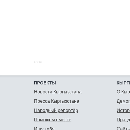
SAPE:
ПРОЕКТЫ
КЫРГ
Новости Кыргызстана
О Кыр
Пресса Кыргызстана
Демо
Народный репортёр
Истор
Поможем вместе
Празд
Ищу тебя
Сайты