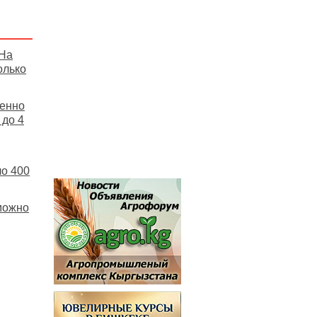
 На
олько
пенно
 до 4
ло 400
можно