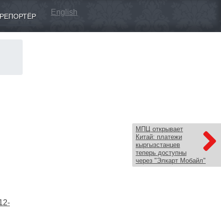
English
РЕПОРТЁР
МПЦ открывает
Китай: платежи
кыргызстанцев
теперь доступны
через "Элкарт Мобайл"
12-