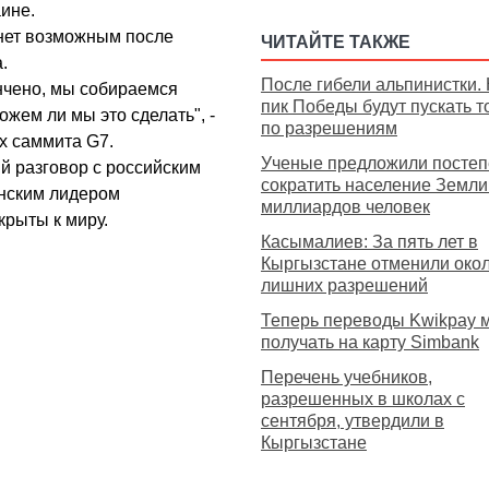
ине.
анет возможным после
ЧИТАЙТЕ ТАКЖЕ
.
После гибели альпинистки.
ончено, мы собираемся
пик Победы будут пускать т
жем ли мы это сделать", -
по разрешениям
х саммита G7.
Ученые предложили посте
 разговор с российским
сократить население Земли
нским лидером
миллиардов человек
крыты к миру.
Касымалиев: За пять лет в
Кыргызстане отменили око
лишних разрешений
Теперь переводы Kwikpay 
получать на карту Simbank
Перечень учебников,
разрешенных в школах с
сентября, утвердили в
Кыргызстане