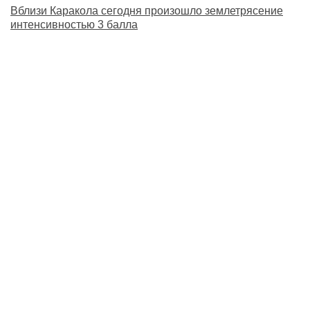
Вблизи Каракола сегодня произошло землетрясение
интенсивностью 3 балла