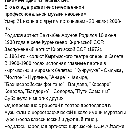
занимает одно из первых мест.
Его вклад в развитие отечественной
профессиональной музыки неоценим.
Умер 21 июля (по другим источникам - 20 июля) 2008-
го.
Родился артист Бактыбек Арунов Родился 16 июня
1938 года в селе Куренкеево Киргизской ССР.
Заслуженный артист Киргизской ССР (1972).
С 1961-го - солист Кыргызского театра оперы и балета.
В 1960-1980 годах исполнял главные партии в
кыргызских и мировых балетах: "Куйручуке" - Сыдыка,
"Чолпон" - Нурдина, "Анаре" - Кадыра,
"Бахчисарайском фонтане" - Вацлава, "Корсаре" -
Конрада, "Баядерке" - Солорда, "Пути Саманчи" -
Субанкула и многих других.
Одновременно с работой в театре преподавал в
музыкально-хореографической школе имени Мураталы
Куренкеева классический и дуэтный танец.
Родилась народная артистка Киргизской ССР Айтаджи