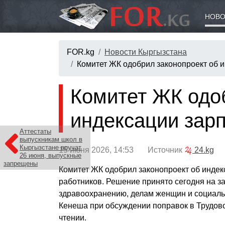
НОВО
FOR.kg
Новости Кыргызстана
Комитет ЖК одобрил законопроект об 
Комитет ЖК одо
индексации зар
Аттестаты
выпускникам школ в
Кыргызстане вручат
15 июня 2026, 14:53 Источник
24.kg
26 июня, выпускные
запрещены
Комитет ЖК одобрил законопроект об инде
работников. Решение принято сегодня на за
здравоохранению, делам женщин и социал
Кенеша при обсуждении поправок в Трудово
чтении.