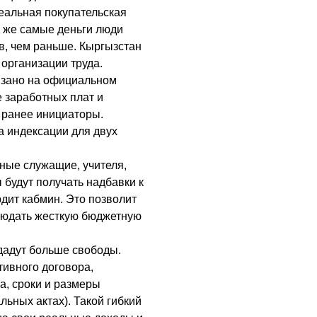
реальная покупательская
е же самые деньги люди
в, чем раньше. Кыргызстан
организации труда.
язано на официальном
 заработных плат и
и ранее инициаторы.
а индексации для двух
нные служащие, учителя,
 будут получать надбавки к
рдит кабмин. Это позволит
блюдать жесткую бюджетную
 дадут больше свободы.
тивного договора,
а, сроки и размеры
льных актах). Такой гибкий