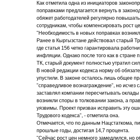
Как отметила одна из инициаторов законоп
поправками предлагается вернуть в законод
обяжет работодателей регулярно повышать
сотрудникам, чтобы компенсировать рост це
"Необходимость в новых поправках возникла
Ранее в Кыргызстане действовал старый Тру
где статья 156 четко гарантировала работн
инфляции. Однако после того как в стране 
ТК, старый документ полностью утратил сил
В новой редакции кодекса норму об обязат
упустили. В законе осталось лишь общее п
"справедливое вознаграждение", но исчез 
заставлял компании пересчитывать оклады и
возникли споры в толковании закона, а пра
уязвимы. Проект призван исправить эту оши
Трудового кодекса", - отметила она.
Отмечается, что по данным Нацстаткома, п
прошлые годы, достигая 14,7 процента.
"Сейчас рост цен немного замедлился, но 