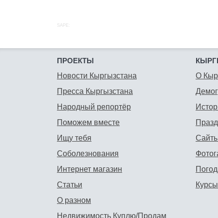
SAPE:
ПРОЕКТЫ
КЫРГ
Новости Кыргызстана
О Кыр
Пресса Кыргызстана
Демо
Народный репортёр
Истор
Поможем вместе
Празд
Ищу тебя
Сайты
Соболезнования
Фотог
Интернет магазин
Погод
Статьи
Курсы
О разном
Недвижимость Куплю/Продам