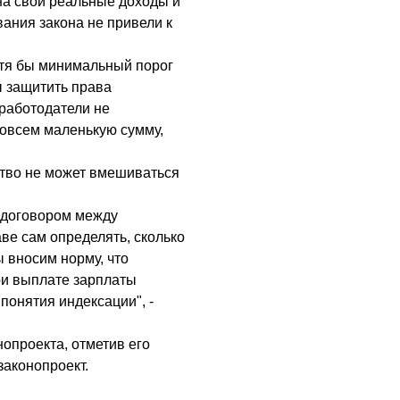
на свои реальные доходы и
ания закона не привели к
отя бы минимальный порог
ы защитить права
 работодатели не
совсем маленькую сумму,
ство не может вмешиваться
 договором между
ве сам определять, сколько
 вносим норму, что
ри выплате зарплаты
 понятия индексации", -
опроекта, отметив его
законопроект.