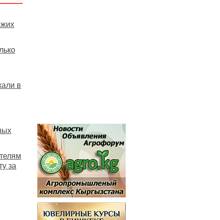
ожих
лько
кали в
ных
ителям
у за