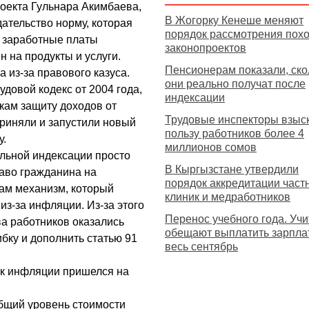
роекта Гульнара Акимбаева,
В Жогорку Кенеше меняют
ательство норму, которая
порядок рассмотрения пох
 заработные платы
законопроектов
н на продукты и услуги.
Пенсионерам показали, ско
 из-за правового казуса.
они реально получат после
довой кодекс от 2004 года,
индексации
икам защиту доходов от
Трудовые инспекторы взыс
приняли и запустили новый
пользу работников более 4
у.
миллионов сомов
ельной индексации просто
В Кыргызстане утвердили
раво гражданина на
порядок аккредитации част
сам механизм, который
клиник и медработников
з-за инфляции. Из-за этого
Перенос учебного года. Уч
ва работников оказались
обещают выплатить зарплат
бку и дополнить статью 91
весь сентябрь
ик инфляции пришелся на
общий уровень стоимости