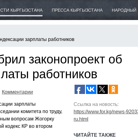
СТИ КЫРГЫЗСТАНА
ПРЕССА КЫРГЫЗСТАНА
НАРОДНЫЙ 
индексации зарплаты работников
брил законопроект об
платы работников
Комментарии
ксации зарплаты
Ссылка на новость:
седании комитета по труду,
https://www.for.kg/news-9203
ьным вопросам Жогорку
ru.html
й кодекс КР во втором
ЧИТАЙТЕ ТАКЖЕ