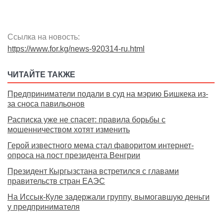
Ссылка на новость:
https://www.for.kg/news-920314-ru.html
ЧИТАЙТЕ ТАКЖЕ
Предприниматели подали в суд на мэрию Бишкека из-
за сноса павильонов
Расписка уже не спасет: правила борьбы с
мошенничеством хотят изменить
Герой известного мема стал фаворитом интернет-
опроса на пост президента Венгрии
Президент Кыргызстана встретился с главами
правительств стран ЕАЭС
На Иссык-Куле задержали группу, вымогавшую деньги
у предпринимателя