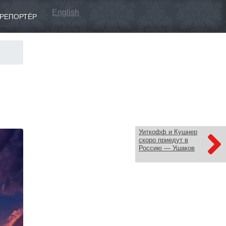
English
РЕПОРТЁР
Уиткофф и Кушнер
скоро приедут в
Россию — Ушаков