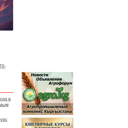
70-
гда в
амым
курс