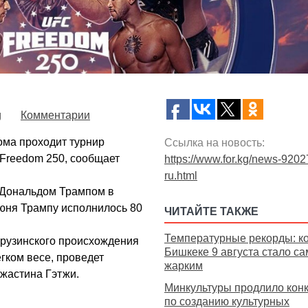
g
Комментарии
ома проходит турнир
Ссылка на новость:
Freedom 250, сообщает
https://www.for.kg/news-9202
ru.html
 Дональдом Трампом в
июня Трампу исполнилось 80
ЧИТАЙТЕ ТАКЖЕ
Температурные рекорды: ко
грузинского происхождения
Бишкеке 9 августа стало с
гком весе, проведет
жарким
жастина Гэтжи.
Минкультуры продлило кон
по созданию культурных