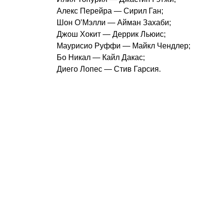
Алекс Перейра — Сирил Ган;
Шон О’Мэлли — Айман Захаби;
Джош Хокит — Деррик Льюис;
Маурисио Руффи — Майкл Чендлер;
Бо Никал — Кайл Дакас;
Диего Лопес — Стив Гарсия.