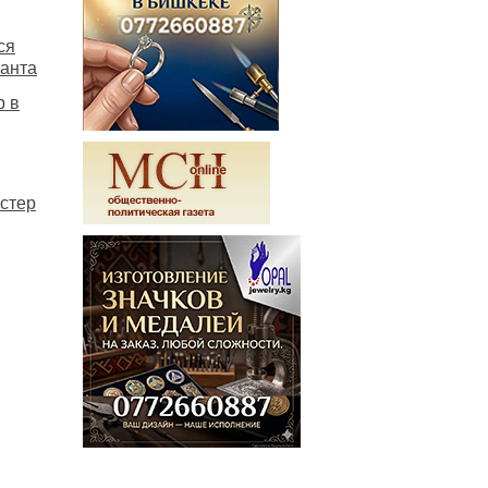
ся
нанта
р в
астер