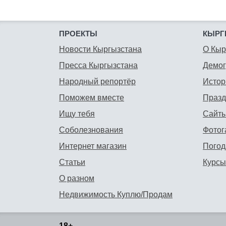
ПРОЕКТЫ
КЫРГ
Новости Кыргызстана
О Кыр
Пресса Кыргызстана
Демо
Народный репортёр
Истор
Поможем вместе
Празд
Ищу тебя
Сайты
Соболезнования
Фотог
Интернет магазин
Погод
Статьи
Курсы
О разном
Недвижимость Куплю/Продам
18+