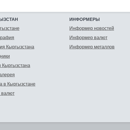
ЫЗСТАН
ИНФОРМЕРЫ
гызстане
Информер новостей
графия
Информер валют
ия Кыргызстана
Информер металлов
ники
 Кыргызстана
алерея
а в Кыргызстане
 валют