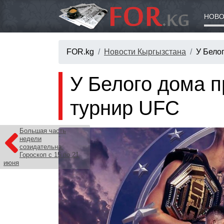
НОВО
FOR.kg
Новости Кыргызстана
У Бело
У Белого дома 
турнир UFC
Большая часть
недели
созидательна.
Гороскоп с 15 по 21
июня