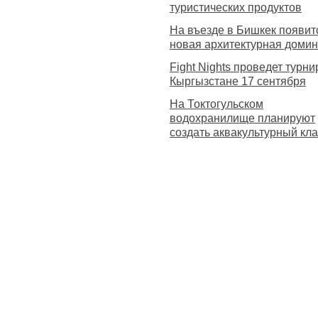
туристических продуктов
На въезде в Бишкек появит
новая архитектурная доми
Fight Nights проведет турни
Кыргызстане 17 сентября
На Токтогульском
водохранилище планируют
создать аквакультурный кл