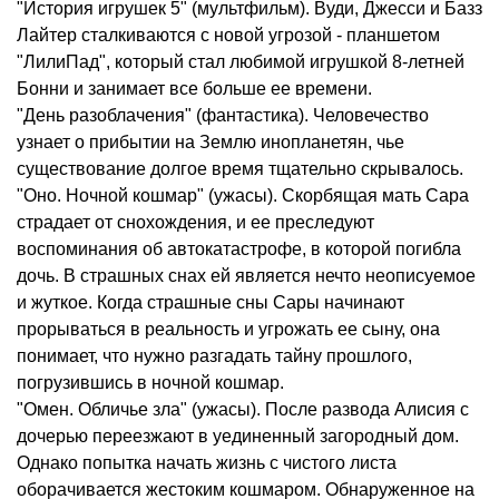
"История игрушек 5" (мультфильм). Вуди, Джесси и Базз
Лайтер сталкиваются с новой угрозой - планшетом
"ЛилиПад", который стал любимой игрушкой 8-летней
Бонни и занимает все больше ее времени.
"День разоблачения" (фантастика). Человечество
узнает о прибытии на Землю инопланетян, чье
существование долгое время тщательно скрывалось.
"Оно. Ночной кошмар" (ужасы). Скорбящая мать Сара
страдает от снохождения, и ее преследуют
воспоминания об автокатастрофе, в которой погибла
дочь. В страшных снах ей является нечто неописуемое
и жуткое. Когда страшные сны Сары начинают
прорываться в реальность и угрожать ее сыну, она
понимает, что нужно разгадать тайну прошлого,
погрузившись в ночной кошмар.
"Омен. Обличье зла" (ужасы). После развода Алисия с
дочерью переезжают в уединенный загородный дом.
Однако попытка начать жизнь с чистого листа
оборачивается жестоким кошмаром. Обнаруженное на