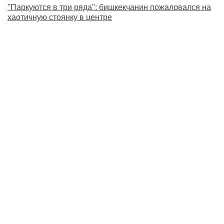
"Паркуются в три ряда": бишкекчанин пожаловался на
хаотичную стоянку в центре