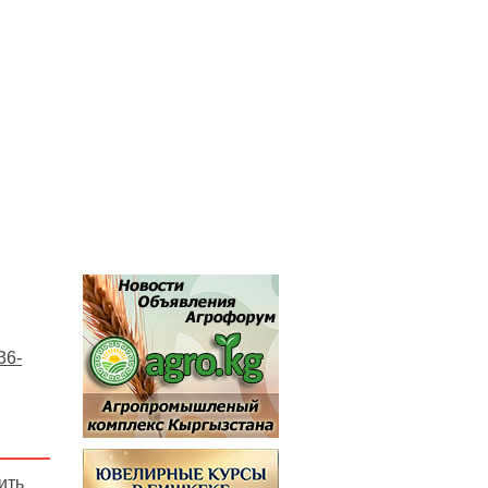
36-
ить