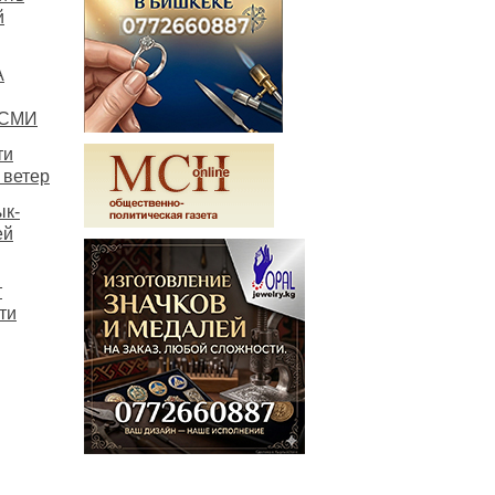
й
А
 СМИ
ти
 ветер
ык-
ей
т
ти