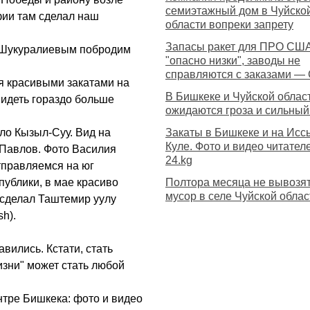
семиэтажный дом в Чуйско
фии там сделал наш
области вопреки запрету
Запасы ракет для ПРО СШ
м Шукуралиевым побродим
"опасно низки", заводы не
справляются с заказами —
я красивыми закатами на
В Бишкеке и Чуйской облас
видеть гораздо больше
ожидаются гроза и сильный
ло Кызыл-Суу. Вид на
Закаты в Бишкеке и на Исс
Куле. Фото и видео читател
Павлов. Фото Василия
24.kg
тправляемся на юг
публики, в мае красиво
Полтора месяца не вывозя
мусор в селе Чуйской облас
 сделал Таштемир уулу
sh).
вились. Кстати, стать
изни" может стать любой
нтре Бишкека: фото и видео