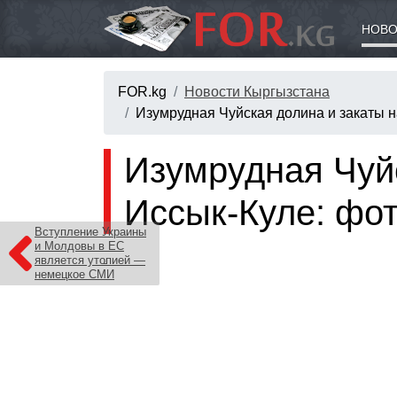
НОВО
FOR.kg
Новости Кыргызстана
Изумрудная Чуйская долина и закаты н
Изумрудная Чуйс
Иссык-Куле: фот
Вступление Украины
и Молдовы в ЕС
является утопией —
немецкое СМИ