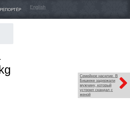
English
РЕПОРТЁР
а
kg
Семейное насилие. В
Бишкеке задержали
мужчину, который
устроил скандал с
женой