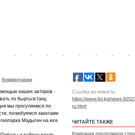
Комментарии
помощью наших авторов -
Ссылка на новость:
вать по Кыргызстану,
https://www.for.kg/news-9202
дня мы прогуляемся по
ru.html
сти, полюбуемся закатами
 геопарка Мадыген на юге
ЧИТАЙТЕ ТАКЖЕ
Компания продолжила стро
у Победы и району возле