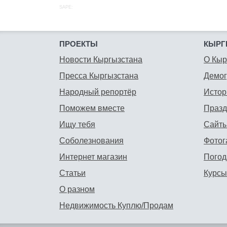
SAPE:
ПРОЕКТЫ
КЫРГ
Новости Кыргызстана
О Кыр
Пресса Кыргызстана
Демо
Народный репортёр
Истор
Поможем вместе
Празд
Ищу тебя
Сайты
Соболезнования
Фотог
Интернет магазин
Погод
Статьи
Курсы
О разном
Недвижимость Куплю/Продам