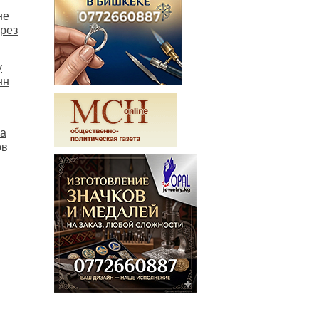
не
ерез
у
нн
на
ов