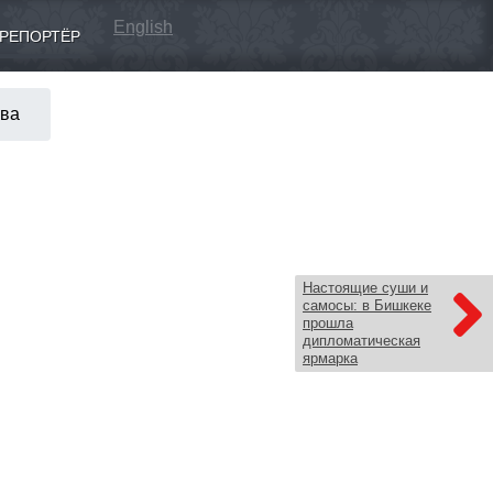
English
РЕПОРТЁР
ива
Настоящие суши и
самосы: в Бишкеке
прошла
дипломатическая
ярмарка