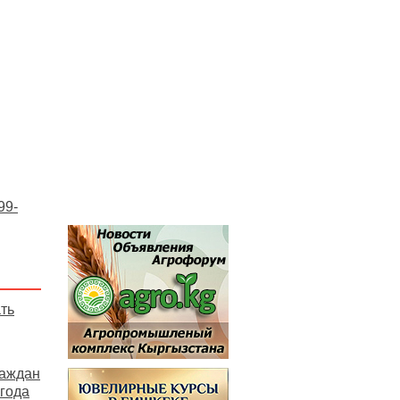
99-
ать
раждан
 года