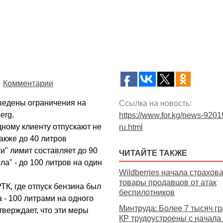
Комментарии
ведены ограничения на
Ссылка на новость:
erg.
https://www.for.kg/news-9201
дному клиенту отпускают не
ru.html
также до 40 литров
и" лимит составляет до 90
ЧИТАЙТЕ ТАКЖЕ
ла" - до 100 литров на один
Wildberries начала страхов
товары продавцов от атак
ТК, где отпуск бензина был
беспилотников
 - 100 литрами на одного
Минтруда: Более 7 тысяч г
тверждает, что эти меры
КР трудоустроены с начала